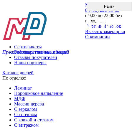
Меню
8 (495) 220-51-88
с 9.00 до 22.00 без
выходных
Обратный звонок
Вызвать замерщика
О компании
Сертификаты
Производитель стальных дверей
Благодарственные письма
Отзывы покупателей
Наши партнеры
Каталог дверей
По отделке:
Ламинат
Порошковое напыление
МДФ
Массив дерева
С зеркалом
Со стеклом
С ковкой и стеклом
С витражом