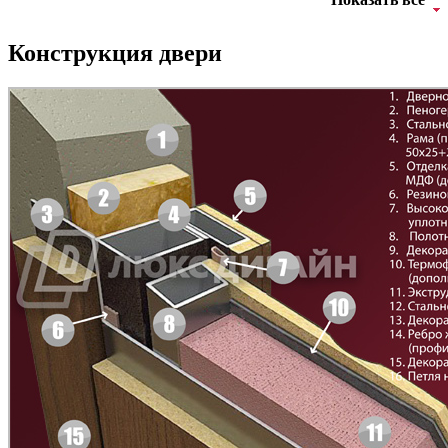
Д-35 С
Д-35 СС
Конструкция двери
Д-36 46 30
Д-36 Н