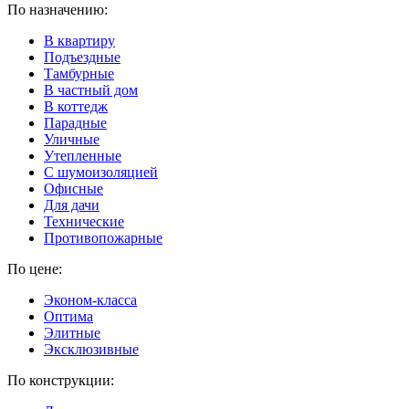
По назначению:
В квартиру
Подъездные
Тамбурные
В частный дом
В коттедж
Парадные
Уличные
Утепленные
C шумоизоляцией
Офисные
Для дачи
Технические
Противопожарные
По цене:
Эконом-класса
Оптима
Элитные
Эксклюзивные
По конструкции: