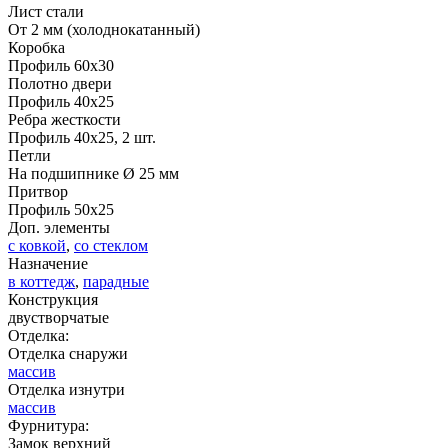
Лист стали
От 2 мм (холоднокатанный)
ДНТ
ДС
Коробка
Профиль 60х30
Полотно двери
Профиль 40х25
Ребра жесткости
Профиль 40х25, 2 шт.
Петли
На подшипнике Ø 25 мм
Притвор
Профиль 50х25
Доп. элементы
с ковкой
,
со стеклом
ДУБ БЕЛЁНЫЙ
ДЗП
Назначение
в коттедж
,
парадные
Конструкция
двустворчатые
Отделка:
Отделка снаружи
массив
Отделка изнутри
массив
Фурнитура:
Замок верхний