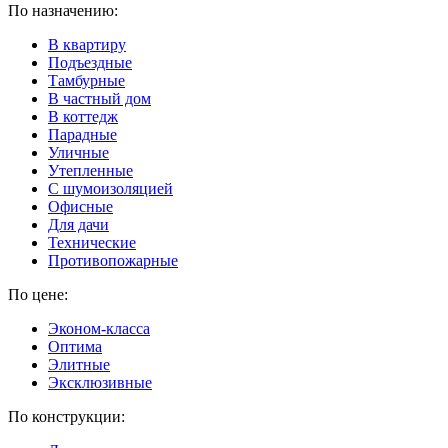
По назначению:
В квартиру
Подъездные
Тамбурные
В частный дом
В коттедж
Парадные
Уличные
Утепленные
C шумоизоляцией
Офисные
Для дачи
Технические
Противопожарные
По цене:
Эконом-класса
Оптима
Элитные
Эксклюзивные
По конструкции: