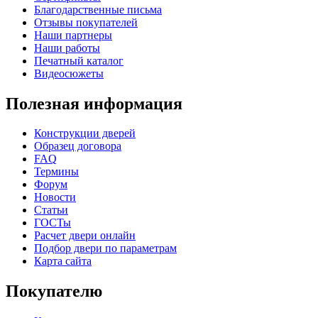
Благодарственные письма
Отзывы покупателей
Наши партнеры
Наши работы
Печатный каталог
К-36 С
К-36 СС
Видеосюжеты
Полезная информация
C71
C72
Конструкции дверей
Образец договора
FAQ
Термины
Форум
Новости
Статьи
К-37 Н
К-46 30
ГОСТы
Расчет двери онлайн
Подбор двери по параметрам
Карта сайта
C73
C75
Покупателю