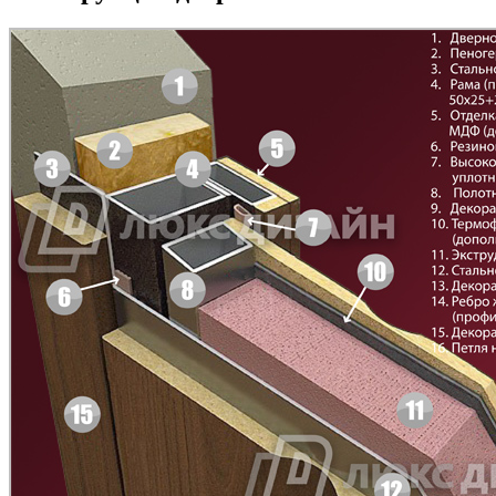
БНТ
БУК БАВАРИЯ
C43
C44
Д-11 Н
Д-11 С
C45
C46