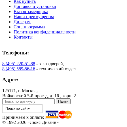
Как купить
Доставка и установка
Вызов замерщика
Наши преимущества
Дилерам
КНТ
ВЕНГЕ
Соц. программа
Политика конфиденциальности
Контакты
C76
C77
Телефоны:
8 (495) 220-51-88
- заказ дверей,
8 (495) 589-56-16
- технический отдел
Адрес:
125171, г. Москва,
Войковский 5-й проезд, д. 16 , корп. 2
C78
C79
Принимаем к оплате:
© 1992-2026 «Люкс-Дизайн»