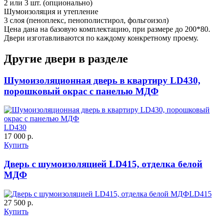
2 или 3 шт. (опционально)
Шумоизоляция и утепление
3 слоя (пеноплекс, пенополистирол, фольгоизол)
Цена дана на базовую комплектацию, при размере до 200*80.
Двери изготавливаются по каждому конкретному проему.
Д-36 С
Д-36 СС
Другие двери в разделе
C55
C56
Шумоизоляционная дверь в квартиру LD430,
порошковый окрас с панелью МДФ
LD430
17 000 р.
Купить
Д-37 Н
Д-43 30
Дверь с шумоизоляцией LD415, отделка белой
МДФ
C57
C58
LD415
27 500 р.
Купить