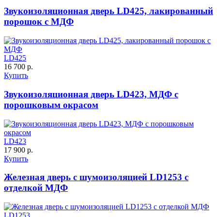
Звукоизоляционная дверь LD425, лакированный
порошок с МДФ
ДНТ
ДС
LD425
16 700 р.
C59
C60
Купить
Звукоизоляционная дверь LD423, МДФ с
порошковым окрасом
LD423
ДУБ БЕЛЁНЫЙ
ДЗП
17 900 р.
Купить
Железная дверь с шумоизоляцией LD1253 с
C61
C62
отделкой МДФ
LD1253