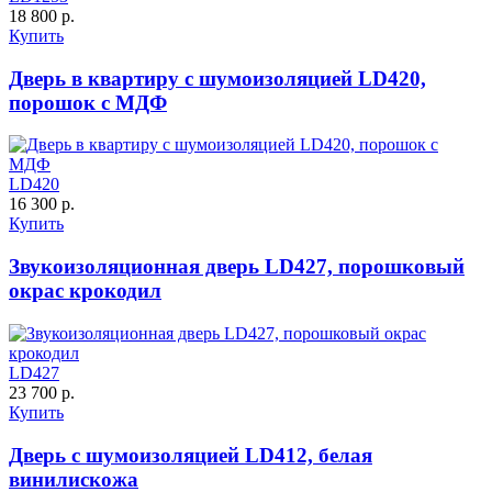
18 800 р.
Купить
Дверь в квартиру с шумоизоляцией LD420,
К-10 60
К-11 Н
порошок с МДФ
C63
C64
LD420
16 300 р.
Купить
Звукоизоляционная дверь LD427, порошковый
окрас крокодил
К-11 С
К-11 СС
LD427
23 700 р.
C65
C66
Купить
Дверь с шумоизоляцией LD412, белая
винилискожа