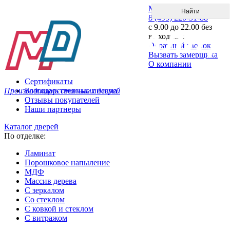
Меню
8 (495) 220-51-88
с 9.00 до 22.00 без
выходных
Обратный звонок
Вызвать замерщика
О компании
Сертификаты
Производитель стальных дверей
Благодарственные письма
Отзывы покупателей
Наши партнеры
Каталог дверей
По отделке:
Ламинат
Порошковое напыление
МДФ
Массив дерева
С зеркалом
Со стеклом
С ковкой и стеклом
С витражом