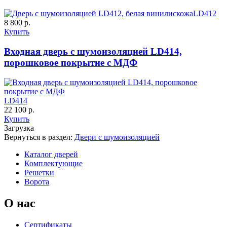
LD412
8 800 р.
Купить
К-35 С
К-35 СС
Входная дверь с шумоизоляцией LD414,
порошковое покрытие с МДФ
C67
C68
LD414
22 100 р.
Купить
Загрузка
Вернуться в раздел:
Двери с шумоизоляцией
Каталог дверей
К-36 46 30
К-36 Н
Комплектующие
Решетки
Ворота
C69
C70
О нас
Сертификаты