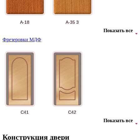
А-18
А-35 3
Показать все
Фрезеровки МДФ
АНТ
Б-35 3
C41
C42
Показать все
Конструкция двери