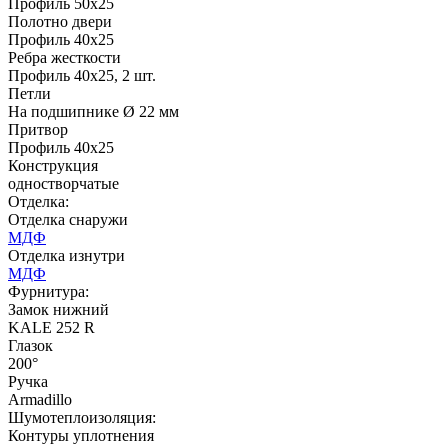
Профиль 50х25
Полотно двери
Профиль 40х25
Ребра жесткости
Профиль 40х25, 2 шт.
Д-35 С
Д-35 СС
Петли
На подшипнике Ø 22 мм
Притвор
C51
C52
Профиль 40х25
Конструкция
одностворчатые
Отделка:
Отделка снаружи
МДФ
Отделка изнутри
МДФ
Фурнитура:
Д-36 46 30
Д-36 Н
Замок нижний
KALE 252 R
Глазок
200°
C53
C54
Ручка
Armadillo
Шумотеплоизоляция:
Контуры уплотнения