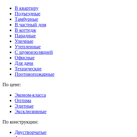
В квартиру
Подъездные
Тамбурные
В частный дом
В коттедж
Парадные
Уличные
Утепленные
C шумоизоляцией
Офисные
Для дачи
Технические
Противопожарные
По цене:
Эконом-класса
Оптима
Элитные
Эксклюзивные
По конструкции:
Двустворчатые