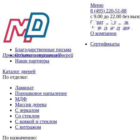
Меню
8 (495) 220-51-88
с 9.00 до 22.00 без вы
Обратный звонок
Вызвать замерщика
О компании
Сертификаты
Благодарственные письма
Производитель стальных дверей
Отзывы покупателей
Наши партнеры
Каталог дверей
По отделке:
Ламинат
Порошковое напыление
МДФ
Массив дерева
С зеркалом
Со стеклом
С ковкой и стеклом
С витражом
По назначению: