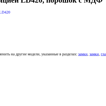
ляцией LD420, порошок с МДФ
LD420
нить на другие модели, указанные в разделах:
замки
,
замки
,
гла