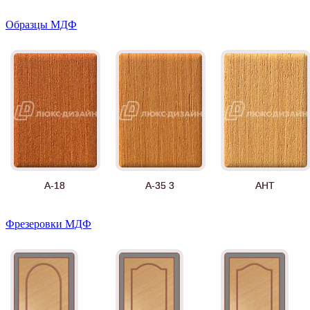
Образцы МДФ
А-18
А-35 3
АНТ
Фрезеровки МДФ