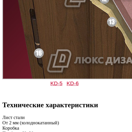
Д-36 С
Д-36 СС
C49
C50
Д-37 Н
Д-43 30
KD-5
KD-6
C51
C52
Технические характеристики
Лист стали
От 2 мм (холоднокатанный)
Коробка