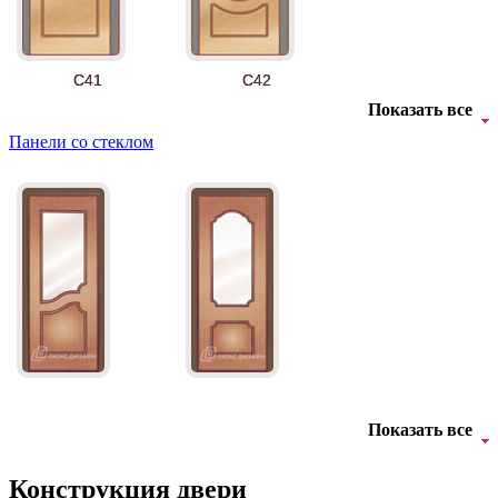
Д-11 СС
Д-15 60
C41
C42
Показать все
Панели со стеклом
Д-33
Д-35 Н
C43
C44
Показать все
Конструкция двери