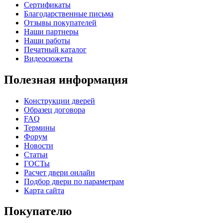
Сертификаты
Благодарственные письма
Отзывы покупателей
Наши партнеры
Наши работы
C69
C70
Печатный каталог
Видеосюжеты
Полезная информация
Конструкции дверей
Образец договора
FAQ
Термины
Форум
Новости
Статьи
C71
C72
ГОСТы
Расчет двери онлайн
Подбор двери по параметрам
Карта сайта
Покупателю