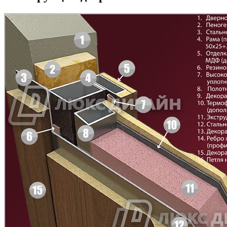
Д-35 С
Д-35 СС
C45
C46
Д-36 46 30
Д-36 Н
C47
C48