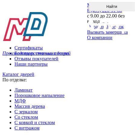
Меню
8 (495) 220-51-88
с 9.00 до 22.00 без
выходных
Обратный звонок
Вызвать замерщика
О компании
Сертификаты
Производитель стальных дверей
Благодарственные письма
Отзывы покупателей
Наши партнеры
Каталог дверей
По отделке:
Ламинат
Порошковое напыление
МДФ
Массив дерева
С зеркалом
Со стеклом
С ковкой и стеклом
С витражом