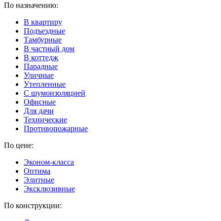
По назначению:
В квартиру
Подъездные
Тамбурные
В частный дом
В коттедж
Парадные
Уличные
Утепленные
C шумоизоляцией
Офисные
Для дачи
Технические
Противопожарные
По цене:
Эконом-класса
Оптима
Элитные
Эксклюзивные
По конструкции: