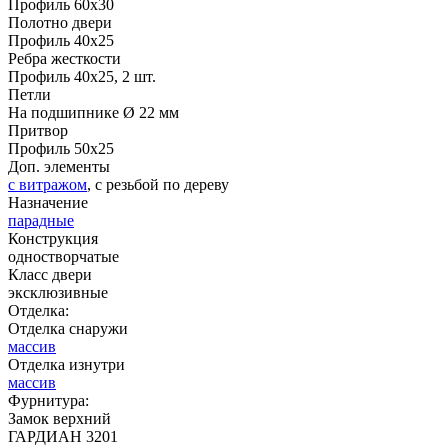
Профиль 60х30
ДНТ
ДС
Полотно двери
Профиль 40х25
Ребра жесткости
Профиль 40х25, 2 шт.
C53
C54
Петли
На подшипнике Ø 22 мм
Притвор
Профиль 50х25
Доп. элементы
с витражом
, с резьбой по дереву
Назначение
парадные
Конструкция
ДУБ БЕЛЁНЫЙ
ДЗП
одностворчатые
Класс двери
эксклюзивные
C55
C56
Отделка:
Отделка снаружи
массив
Отделка изнутри
массив
Фурнитура:
Замок верхний
ГАРДИАН 3201