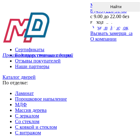
Меню
8 (495) 220-51-88
с 9.00 до 22.00 без
выходных
Обратный звонок
Вызвать замерщика
О компании
Сертификаты
Производитель стальных дверей
Благодарственные письма
Отзывы покупателей
Наши партнеры
Каталог дверей
По отделке:
Ламинат
Порошковое напыление
МДФ
Массив дерева
С зеркалом
Со стеклом
С ковкой и стеклом
С витражом