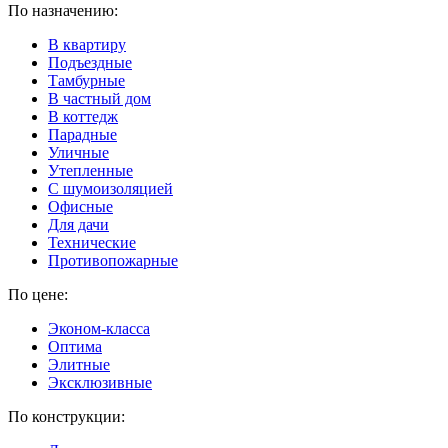
По назначению:
В квартиру
Подъездные
Тамбурные
В частный дом
В коттедж
Парадные
Уличные
Утепленные
C шумоизоляцией
Офисные
Для дачи
Технические
Противопожарные
По цене:
Эконом-класса
Оптима
Элитные
Эксклюзивные
По конструкции: