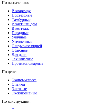
По назначению:
В квартиру
Подъездные
Тамбурные
В частный дом
В коттедж
Парадные
Уличные
Утепленные
C шумоизоляцией
Офисные
Для дачи
Технические
Противопожарные
По цене:
Эконом-класса
Оптима
Элитные
Эксклюзивные
По конструкции: