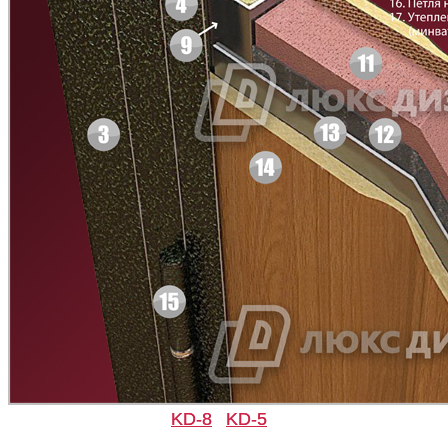
C45
C46
Д-33
Д-35 Н
Рисунок 9
Рисунок 10
C47
C48
Д-35 С
Д-35 СС
KD-8
KD-5
Рисунок 11
Рисунок 12