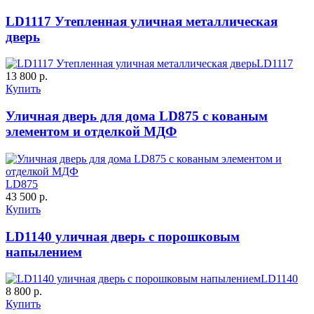
LD1117 Утепленная уличная металлическая
дверь
C61
C62
LD1117
13 800 р.
Купить
К-11 С
К-11 СС
Уличная дверь для дома LD875 с кованым
элементом и отделкой МДФ
LD875
43 500 р.
C63
C64
Купить
LD1140 уличная дверь с порошковым
напылением
К-35 С
К-35 СС
LD1140
8 800 р.
Купить