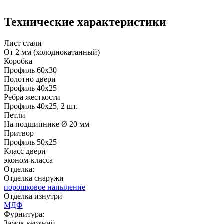
Технические характеристики
C49
C50
Лист стали
От 2 мм (холоднокатанный)
Коробка
Профиль 60х30
Д-36 46 30
Д-36 Н
Полотно двери
Профиль 40х25
Ребра жесткости
Профиль 40х25, 2 шт.
Рисунок 13
Рисунок 14
Петли
На подшипнике Ø 20 мм
Притвор
C51
C52
Профиль 50х25
Класс двери
эконом-класса
Отделка:
Отделка снаружи
Д-36 С
Д-36 СС
порошковое напыление
Отделка изнутри
МДФ
Фурнитура:
Рисунок 15
Замок верхний