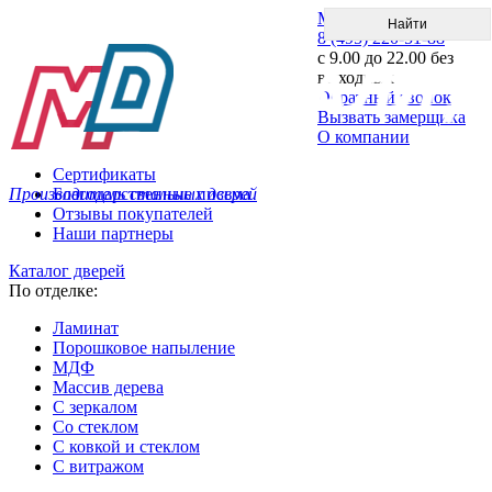
Меню
8 (495) 220-51-88
с 9.00 до 22.00 без
выходных
Обратный звонок
Вызвать замерщика
О компании
Сертификаты
Производитель стальных дверей
Благодарственные письма
Отзывы покупателей
Наши партнеры
Каталог дверей
По отделке:
Ламинат
Порошковое напыление
МДФ
Массив дерева
С зеркалом
Со стеклом
С ковкой и стеклом
С витражом