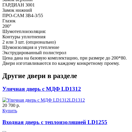
ГАРДИАН 3001
Замок нижний
ПРО-САМ ЗВ4-3/55
C53
C54
Глазок
200°
Шумотеплоизоляция:
Контуры уплотнения
2 или 3 шт. (опционально)
Д-37 Н
Д-43 30
Шумоизоляция и утепление
Экструдированный полистерол
Цена дана на базовую комплектацию, при размере до 200*80.
Двери изготавливаются по каждому конкретному проему.
Другие двери в разделе
C55
C56
Уличная дверь с МДФ LD1312
LD1312
20 700 р.
ДНТ
ДС
Купить
Входная дверь с теплоизоляцией LD1255