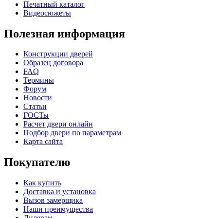
Печатный каталог
Видеосюжеты
C69
C70
Полезная информация
Конструкции дверей
Образец договора
FAQ
К-37 Н
К-46 30
Термины
Форум
Новости
Статьи
ГОСТы
Расчет двери онлайн
Подбор двери по параметрам
C71
C72
Карта сайта
Покупателю
Как купить
КНТ
ВЕНГЕ
Доставка и установка
Вызов замерщика
Наши преимущества
Дилерам