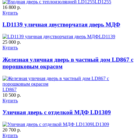
LD1255
16 800 р.
Купить
C57
C58
LD1139 уличная двустворчатая дверь МДФ
LD1139
25 000 р.
ДУБ БЕЛЁНЫЙ
ДЗП
Купить
Железная уличная дверь в частный дом LD867 с
порошковым окрасом
C59
C60
LD867
10 500 р.
Купить
Уличная дверь с отделкой МДФ LD1309
Порошковое напыление
К-10 60
К-11 Н
"Крокодил"
LD1309
20 700 р.
Купить