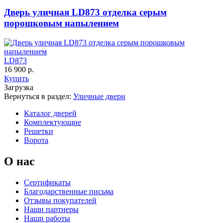
Порошковое напыление "Шелк"
Дверь уличная LD873 отделка серым
порошковым напылением
C65
C66
LD873
16 900 р.
К-36 46 30
К-36 Н
Купить
Загрузка
Вернуться в раздел:
Уличные двери
Каталог дверей
Комплектующие
Решетки
Ворота
C67
C68
О нас
Сертификаты
К-36 С
К-36 СС
Благодарственные письма
Отзывы покупателей
Наши партнеры
Наши работы