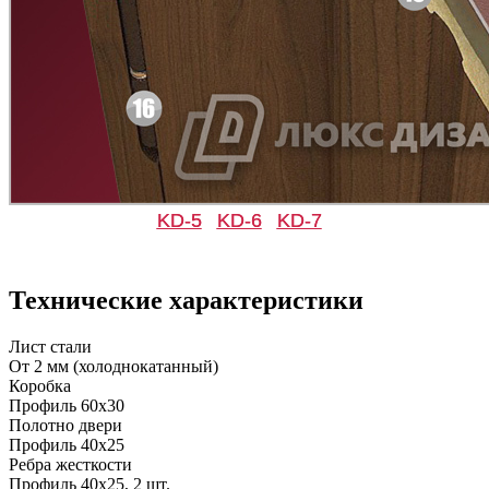
Д-36 46 30
Д-36 Н
C53
C54
KD-5
KD-6
KD-7
Технические характеристики
Д-36 С
Д-36 СС
Лист стали
От 2 мм (холоднокатанный)
C55
C56
Коробка
Профиль 60х30
Полотно двери
Профиль 40х25
Ребра жесткости
Профиль 40х25, 2 шт.