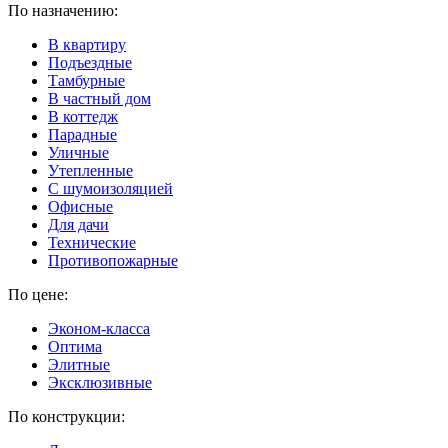
По назначению:
В квартиру
Подъездные
Тамбурные
В частный дом
В коттедж
Парадные
Уличные
Утепленные
C шумоизоляцией
Офисные
Для дачи
Технические
Противопожарные
По цене:
Эконом-класса
Оптима
Элитные
Эксклюзивные
По конструкции: