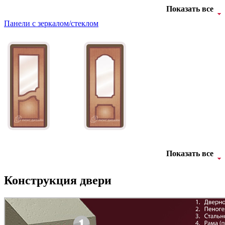
Показать все
Панели с зеркалом/стеклом
Д-11 Н
Д-11 С
C45
C46
Д-11 СС
Д-15 60
Показать все
C47
C48
Конструкция двери