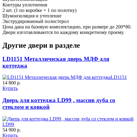
Контуры уплотнения
2 шт. (1 по коробке + 1 по полотну)
Шумоизоляция и утепление
ДУБ БЕЛЁНЫЙ
ДЗП
Экструдированный полистерол
Цена дана на базовую комплектацию, при размере до 200*80.
Двери изготавливаются по каждому конкретному проему.
C61
C62
Другие двери в разделе
LD1151 Металлическая дверь МДФ для
коттеджа
LD1151
14 800 р.
К-10 60
К-11 Н
Купить
Дверь для коттеджа LD99 , массив дуба со
C63
C64
стеклом и ковкой
LD99
54 900 р.
Купить