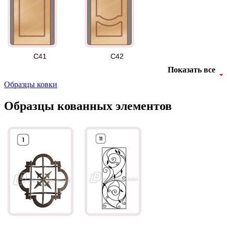
АНТ
Б-35 3
C41
C42
Показать все
Образцы ковки
Образцы кованных элементов
БНТ
БУК БАВАРИЯ
C43
C44