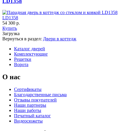
LD1358
LD1358
К-37 Н
К-46 30
54 300 р.
Купить
Загрузка
C73
C75
Вернуться в раздел:
Двери в коттедж
Каталог дверей
Комплектующие
Решетки
Ворота
О нас
КНТ
ВЕНГЕ
Сертификаты
Благодарственные письма
Отзывы покупателей
C76
C77
Наши партнеры
Наши работы
Печатный каталог
Видеосюжеты