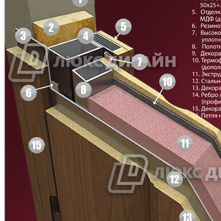
Д-33
Д-35 Н
C49
C50
Д-35 С
Д-35 СС
C51
C52