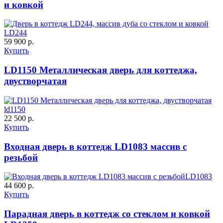
и ковкой
К-36 46 30
К-36 Н
LD244
59 900 р.
Купить
C69
C70
LD1150 Металлическая дверь для коттеджа,
двустворчатая
ld1150
22 500 р.
Купить
К-36 С
К-36 СС
Входная дверь в коттедж LD1083 массив с
резьбой
C71
C72
LD1083
44 600 р.
Купить
Парадная дверь в коттедж со стеклом и ковкой