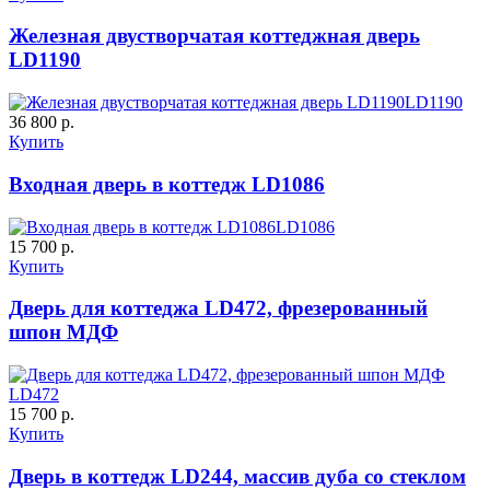
Железная двустворчатая коттеджная дверь
LD1190
К-11 С
К-11 СС
LD1190
36 800 р.
C65
C66
Купить
Входная дверь в коттедж LD1086
LD1086
15 700 р.
Купить
Дверь для коттеджа LD472, фрезерованный
К-35 С
К-35 СС
шпон МДФ
C67
C68
LD472
15 700 р.
Купить
Дверь в коттедж LD244, массив дуба со стеклом