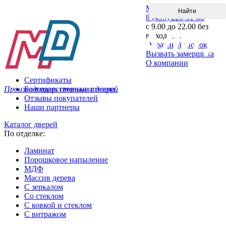
Меню
8 (495) 220-51-88
с 9.00 до 22.00 без
выходных
Обратный звонок
Вызвать замерщика
О компании
Сертификаты
Производитель стальных дверей
Благодарственные письма
Отзывы покупателей
Наши партнеры
Каталог дверей
По отделке:
Ламинат
Порошковое напыление
МДФ
Массив дерева
С зеркалом
Со стеклом
С ковкой и стеклом
С витражом