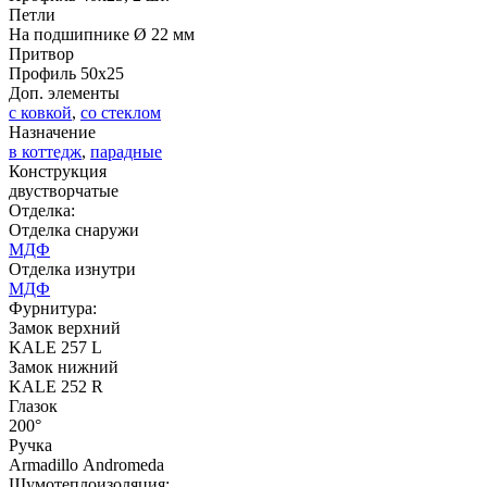
Петли
На подшипнике Ø 22 мм
Притвор
Д-37 Н
Д-43 30
Профиль 50х25
Доп. элементы
с ковкой
,
со стеклом
C57
C58
Назначение
в коттедж
,
парадные
Конструкция
двустворчатые
Отделка:
Отделка снаружи
МДФ
Отделка изнутри
МДФ
ДНТ
ДС
Фурнитура:
Замок верхний
KALE 257 L
Замок нижний
C59
C60
KALE 252 R
Глазок
200°
Ручка
Armadillo Аndromeda
Шумотеплоизоляция: