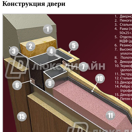
Конструкция двери
Д-33
Д-35 Н
C43
C44
Д-35 С
Д-35 СС
C45
C46