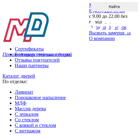
Меню
8 (495) 220-51-88
с 9.00 до 22.00 без
выходных
Обратный звонок
Вызвать замерщика
О компании
Сертификаты
Производитель стальных дверей
Благодарственные письма
Отзывы покупателей
Наши партнеры
Каталог дверей
По отделке:
Ламинат
Порошковое напыление
МДФ
Массив дерева
С зеркалом
Со стеклом
С ковкой и стеклом
С витражом