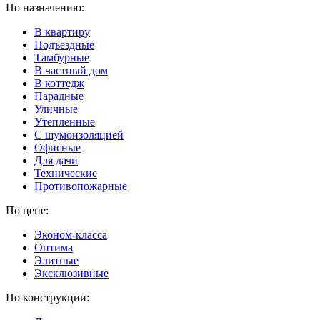
По назначению:
В квартиру
Подъездные
Тамбурные
В частный дом
В коттедж
Парадные
Уличные
Утепленные
C шумоизоляцией
Офисные
Для дачи
Технические
Противопожарные
По цене:
Эконом-класса
Оптима
Элитные
Эксклюзивные
По конструкции: