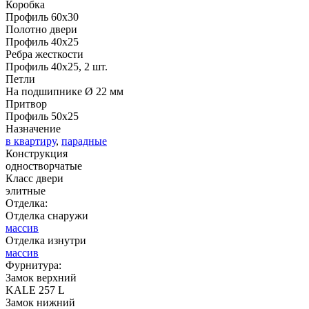
Коробка
Профиль 60х30
Полотно двери
Профиль 40х25
Ребра жесткости
Профиль 40х25, 2 шт.
Д-37 Н
Д-43 30
Петли
На подшипнике Ø 22 мм
Притвор
C51
C52
Профиль 50х25
Назначение
в квартиру
,
парадные
Конструкция
одностворчатые
Класс двери
элитные
Отделка:
Отделка снаружи
ДНТ
ДС
массив
Отделка изнутри
массив
Фурнитура:
C53
C54
Замок верхний
KALE 257 L
Замок нижний