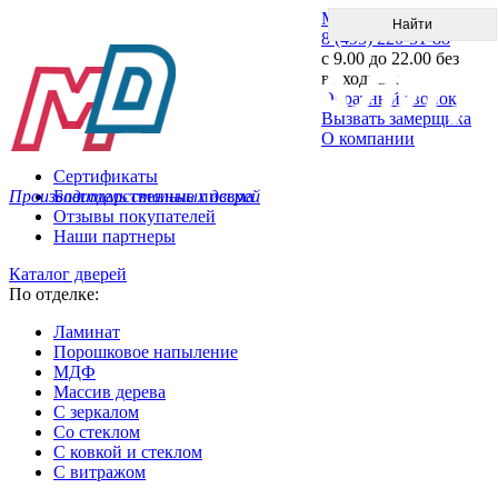
Меню
8 (495) 220-51-88
с 9.00 до 22.00 без
выходных
Обратный звонок
Вызвать замерщика
О компании
Сертификаты
Производитель стальных дверей
Благодарственные письма
Отзывы покупателей
Наши партнеры
Каталог дверей
По отделке:
Ламинат
Порошковое напыление
МДФ
Массив дерева
С зеркалом
Со стеклом
С ковкой и стеклом
С витражом