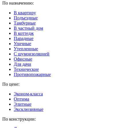
По назначению:
В квартиру
Подъездные
Тамбурные
В частный дом
В коттедж
Парадные
Уличные
Утепленные
C шумоизоляцией
Офисные
Для дачи
Технические
Противопожарные
По цене:
Эконом-класса
Оптима
Элитные
Эксклюзивные
По конструкции: