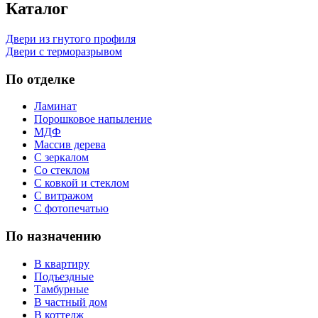
Каталог
Двери из гнутого профиля
Двери с терморазрывом
По отделке
Ламинат
Порошковое напыление
МДФ
Массив дерева
С зеркалом
Со стеклом
С ковкой и стеклом
С витражом
С фотопечатью
По назначению
В квартиру
Подъездные
Тамбурные
В частный дом
В коттедж