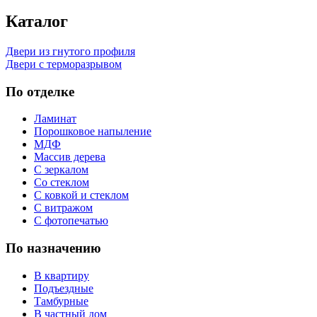
Каталог
Двери из гнутого профиля
Двери с терморазрывом
По отделке
Ламинат
Порошковое напыление
МДФ
Массив дерева
С зеркалом
Со стеклом
С ковкой и стеклом
С витражом
С фотопечатью
По назначению
В квартиру
Подъездные
Тамбурные
В частный дом