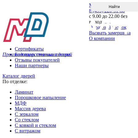
Меню
8 (495) 220-51-88
с 9.00 до 22.00 без
выходных
Обратный звонок
Вызвать замерщика
О компании
Сертификаты
Производитель стальных дверей
Благодарственные письма
Отзывы покупателей
Наши партнеры
Каталог дверей
По отделке:
Ламинат
Порошковое напыление
МДФ
Массив дерева
С зеркалом
Со стеклом
С ковкой и стеклом
С витражом