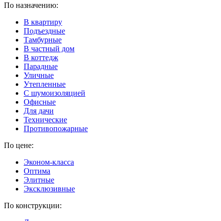
По назначению:
В квартиру
Подъездные
Тамбурные
В частный дом
В коттедж
Парадные
Уличные
Утепленные
C шумоизоляцией
Офисные
Для дачи
Технические
Противопожарные
По цене:
Эконом-класса
Оптима
Элитные
Эксклюзивные
По конструкции: