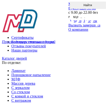
Меню
8 (495) 220-51-88
с 9.00 до 22.00 без
выходных
Обратный звонок
Вызвать замерщика
О компании
Сертификаты
Производитель стальных дверей
Благодарственные письма
Отзывы покупателей
Наши партнеры
Каталог дверей
По отделке:
Ламинат
Порошковое напыление
МДФ
Массив дерева
С зеркалом
Со стеклом
С ковкой и стеклом
С витражом