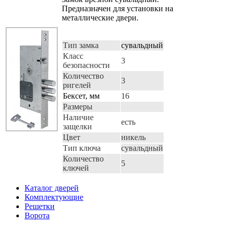
Предназначен для установки на
металлические двери.
Тип замка
сувальдный
Класс
3
безопасности
Количество
3
ригелей
Бексет, мм
16
Размеры
Наличие
есть
защелки
Цвет
никель
Тип ключа
сувальдный
Количество
5
ключей
Каталог дверей
Комплектующие
Решетки
Ворота