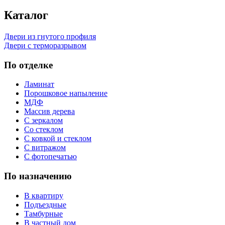
Каталог
Двери из гнутого профиля
Двери с терморазрывом
По отделке
Ламинат
Порошковое напыление
МДФ
Массив дерева
С зеркалом
Со стеклом
С ковкой и стеклом
С витражом
С фотопечатью
По назначению
В квартиру
Подъездные
Тамбурные
В частный дом