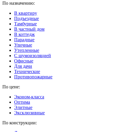
По назначению:
В квартиру
Подъездные
Тамбурные
В частный дом
В коттедж
Парадные
Уличные
Утепленные
C шумоизоляцией
Офисные
Для дачи
Технические
Противопожарные
По цене:
Эконом-класса
Оптима
Элитные
Эксклюзивные
По конструкции: