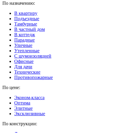
По назначению:
В квартиру
Подъездные
Тамбурные
В частный дом
В коттедж
Парадные
Уличные
Утепленные
C шумоизоляцией
Офисные
Для дачи
Технические
Противопожарные
По цене:
Эконом-класса
Оптима
Элитные
Эксклюзивные
По конструкции: