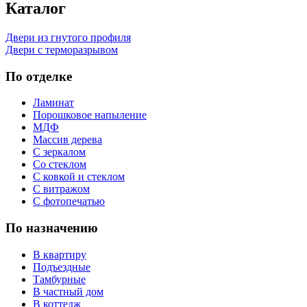
Каталог
Двери из гнутого профиля
Двери с терморазрывом
По отделке
Ламинат
Порошковое напыление
МДФ
Массив дерева
С зеркалом
Со стеклом
С ковкой и стеклом
С витражом
С фотопечатью
По назначению
В квартиру
Подъездные
Тамбурные
В частный дом
В коттедж