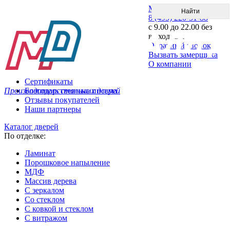
Меню
8 (495) 220-51-88
с 9.00 до 22.00 без
выходных
Обратный звонок
Вызвать замерщика
О компании
Сертификаты
Производитель стальных дверей
Благодарственные письма
Отзывы покупателей
Наши партнеры
Каталог дверей
По отделке:
Ламинат
Порошковое напыление
МДФ
Массив дерева
С зеркалом
Со стеклом
С ковкой и стеклом
С витражом