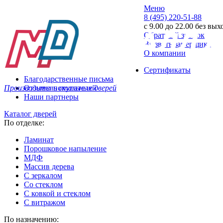
Меню
8 (495) 220-51-88
с 9.00 до 22.00 без вы
Обратный звонок
Вызвать замерщика
О компании
Сертификаты
Благодарственные письма
Производитель стальных дверей
Отзывы покупателей
Наши партнеры
Каталог дверей
По отделке:
Ламинат
Порошковое напыление
МДФ
Массив дерева
С зеркалом
Со стеклом
С ковкой и стеклом
С витражом
По назначению: