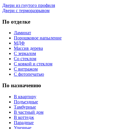
Двери из гнутого профиля
Двери с терморазрывом
По отделке
Ламинат
Порошковое напыление
МДФ
Массив дерева
С зеркалом
Со стеклом
С ковкой и стеклом
С витражом
С фотопечатью
По назначению
В квартиру
Подъездные
Тамбурные
В частный дом
В коттедж
Парадные
Уличные