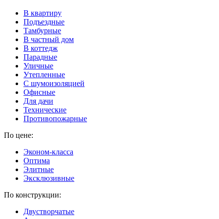
В квартиру
Подъездные
Тамбурные
В частный дом
В коттедж
Парадные
Уличные
Утепленные
C шумоизоляцией
Офисные
Для дачи
Технические
Противопожарные
По цене:
Эконом-класса
Оптима
Элитные
Эксклюзивные
По конструкции:
Двустворчатые