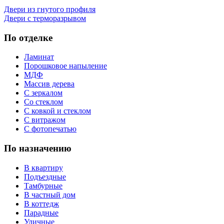
Двери из гнутого профиля
Двери с терморазрывом
По отделке
Ламинат
Порошковое напыление
МДФ
Массив дерева
С зеркалом
Со стеклом
С ковкой и стеклом
С витражом
С фотопечатью
По назначению
В квартиру
Подъездные
Тамбурные
В частный дом
В коттедж
Парадные
Уличные