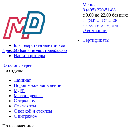
Меню
8 (495) 220-51-88
с 9.00 до 22.00 без вы
Обратный звонок
Вызвать замерщика
О компании
Сертификаты
Благодарственные письма
Производитель стальных дверей
Отзывы покупателей
Наши партнеры
Каталог дверей
По отделке:
Ламинат
Порошковое напыление
МДФ
Массив дерева
С зеркалом
Со стеклом
С ковкой и стеклом
С витражом
По назначению: