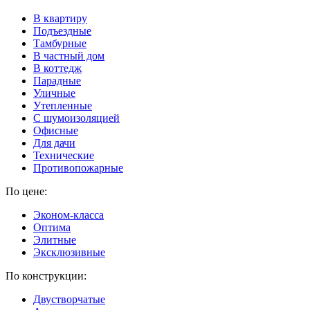
В квартиру
Подъездные
Тамбурные
В частный дом
В коттедж
Парадные
Уличные
Утепленные
C шумоизоляцией
Офисные
Для дачи
Технические
Противопожарные
По цене:
Эконом-класса
Оптима
Элитные
Эксклюзивные
По конструкции:
Двустворчатые