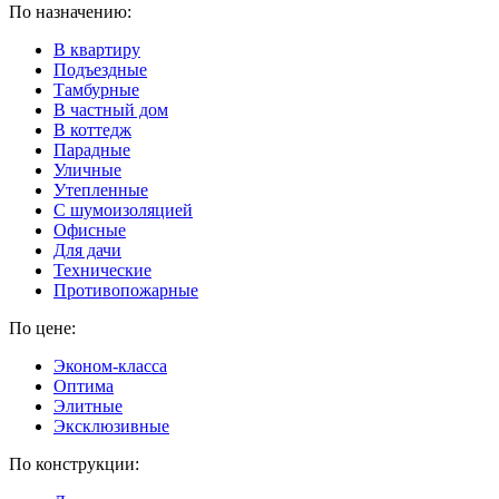
По назначению:
В квартиру
Подъездные
Тамбурные
В частный дом
В коттедж
Парадные
Уличные
Утепленные
C шумоизоляцией
Офисные
Для дачи
Технические
Противопожарные
По цене:
Эконом-класса
Оптима
Элитные
Эксклюзивные
По конструкции: