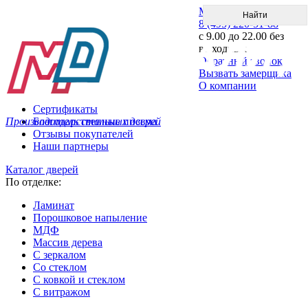
Меню
8 (495) 220-51-88
с 9.00 до 22.00 без
выходных
Обратный звонок
Вызвать замерщика
О компании
Сертификаты
Производитель стальных дверей
Благодарственные письма
Отзывы покупателей
Наши партнеры
Каталог дверей
По отделке:
Ламинат
Порошковое напыление
МДФ
Массив дерева
С зеркалом
Со стеклом
С ковкой и стеклом
С витражом