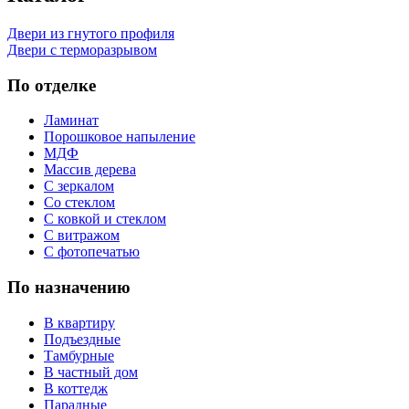
Двери из гнутого профиля
Двери с терморазрывом
По отделке
Ламинат
Порошковое напыление
МДФ
Массив дерева
С зеркалом
Со стеклом
С ковкой и стеклом
С витражом
С фотопечатью
По назначению
В квартиру
Подъездные
Тамбурные
В частный дом
В коттедж
Парадные