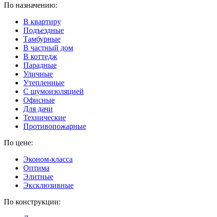
По назначению:
В квартиру
Подъездные
Тамбурные
В частный дом
В коттедж
Парадные
Уличные
Утепленные
C шумоизоляцией
Офисные
Для дачи
Технические
Противопожарные
По цене:
Эконом-класса
Оптима
Элитные
Эксклюзивные
По конструкции: