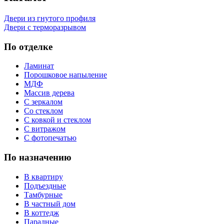
Двери из гнутого профиля
Двери с терморазрывом
По отделке
Ламинат
Порошковое напыление
МДФ
Массив дерева
С зеркалом
Со стеклом
С ковкой и стеклом
С витражом
С фотопечатью
По назначению
В квартиру
Подъездные
Тамбурные
В частный дом
В коттедж
Парадные