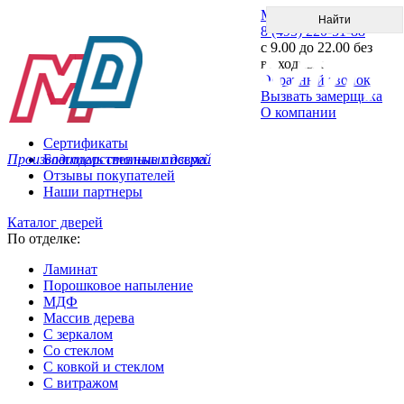
Меню
8 (495) 220-51-88
с 9.00 до 22.00 без
выходных
Обратный звонок
Вызвать замерщика
О компании
Сертификаты
Производитель стальных дверей
Благодарственные письма
Отзывы покупателей
Наши партнеры
Каталог дверей
По отделке:
Ламинат
Порошковое напыление
МДФ
Массив дерева
С зеркалом
Со стеклом
С ковкой и стеклом
С витражом