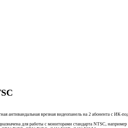
TSC
ная антивандальная врезная видеопанель на 2 абонента с ИК-по
дназначена для работы с мониторами стандарта NTSC, напри