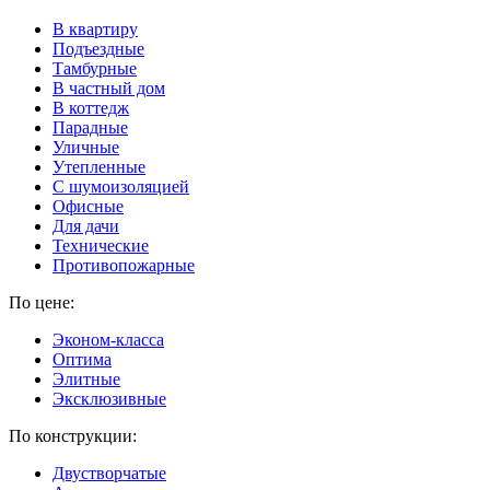
В квартиру
Подъездные
Тамбурные
В частный дом
В коттедж
Парадные
Уличные
Утепленные
C шумоизоляцией
Офисные
Для дачи
Технические
Противопожарные
По цене:
Эконом-класса
Оптима
Элитные
Эксклюзивные
По конструкции:
Двустворчатые