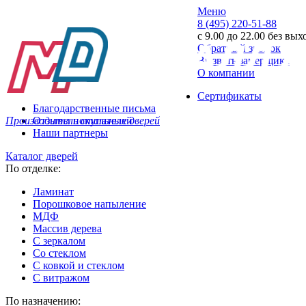
Меню
8 (495) 220-51-88
с 9.00 до 22.00 без вы
Обратный звонок
Вызвать замерщика
О компании
Сертификаты
Благодарственные письма
Производитель стальных дверей
Отзывы покупателей
Наши партнеры
Каталог дверей
По отделке:
Ламинат
Порошковое напыление
МДФ
Массив дерева
С зеркалом
Со стеклом
С ковкой и стеклом
С витражом
По назначению: