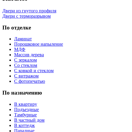
Двери из гнутого профиля
Двери с терморазрывом
По отделке
Ламинат
Порошковое напыление
МДФ
Массив дерева
С зеркалом
Со стеклом
С ковкой и стеклом
С витражом
С фотопечатью
По назначению
В квартиру
Подъездные
Тамбурные
В частный дом
В коттедж
Парадные