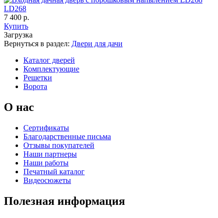
LD268
7 400 р.
C67
C68
Купить
Загрузка
Вернуться в раздел:
Двери для дачи
Каталог дверей
К-36 С
К-36 СС
Комплектующие
Решетки
Ворота
О нас
Сертификаты
C69
C70
Благодарственные письма
Отзывы покупателей
Наши партнеры
Наши работы
Печатный каталог
К-37 Н
К-46 30
Видеосюжеты
Полезная информация