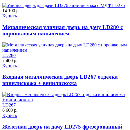
LD276
14 100 р.
C59
C60
Купить
Металлическая уличная дверь на дачу LD280 с
порошковым напылением
Порошковое напыление
К-10 60
К-11 Н
"Крокодил"
LD280
7 400 р.
Купить
Входная металлическая дверь LD267 отделка
C61
C62
винилискожа + винилискожа
LD267
К-11 С
К-11 СС
6 600 р.
Купить
Железная дверь на дачу LD275 фрезерованный