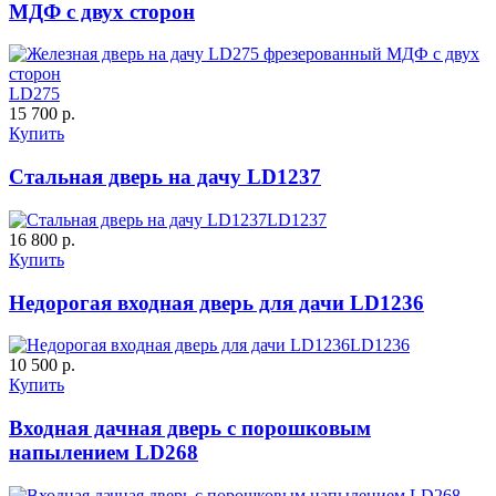
МДФ с двух сторон
C63
C64
LD275
15 700 р.
Купить
К-35 С
К-35 СС
Стальная дверь на дачу LD1237
LD1237
Порошковое напыление "Шелк"
16 800 р.
Купить
Недорогая входная дверь для дачи LD1236
C65
C66
LD1236
10 500 р.
Купить
К-36 46 30
К-36 Н
Входная дачная дверь с порошковым
напылением LD268