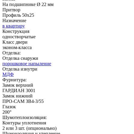
На подшипнике Ø 22 мм
Притвор
C51
C52
Профиль 50х25
Назначение
в квартиру
Конструкция
одностворчатые
Д-36 С
Д-36 СС
Класс двери
эконом-класса
Отделка:
Отделка снаружи
Рисунок 15
порошковое напыление
Отделка изнутри
МДФ
Фурнитура:
C53
C54
Замок верхний
ГАРДИАН 3001
Замок нижний
ПРО-САМ ЗВ4-3/55
Глазок
Д-37 Н
Д-43 30
200°
Шумотеплоизоляция:
Контуры уплотнения
2 или 3 шт. (опционально)
Шумоизоляция и утепление