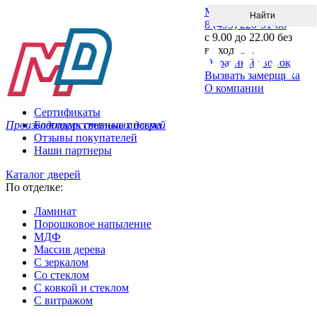
Меню
8 (495) 220-51-88
с 9.00 до 22.00 без
выходных
Обратный звонок
Вызвать замерщика
О компании
Сертификаты
Производитель стальных дверей
Благодарственные письма
Отзывы покупателей
Наши партнеры
Каталог дверей
По отделке:
Ламинат
Порошковое напыление
МДФ
Массив дерева
С зеркалом
Со стеклом
С ковкой и стеклом
С витражом