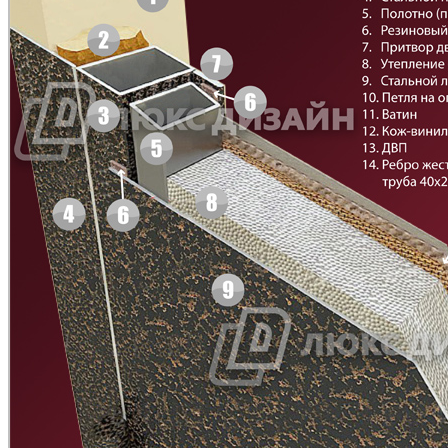
C43
C44
Д-11 СС
Д-15 60
Рисунок 7
Рисунок 8
C45
C46
Д-33
Д-35 Н
Рисунок 9
Рисунок 10