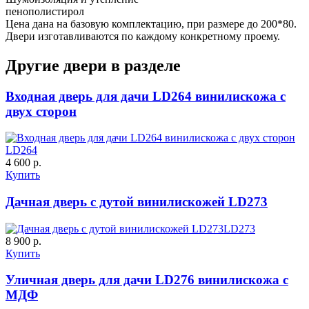
пенополистирол
Цена дана на базовую комплектацию, при размере до 200*80.
C55
C56
Двери изготавливаются по каждому конкретному проему.
Другие двери в разделе
ДНТ
ДС
Входная дверь для дачи LD264 винилискожа с
двух сторон
LD264
4 600 р.
Купить
C57
C58
Дачная дверь с дутой винилискожей LD273
LD273
8 900 р.
ДУБ БЕЛЁНЫЙ
ДЗП
Купить
Уличная дверь для дачи LD276 винилискожа с
МДФ