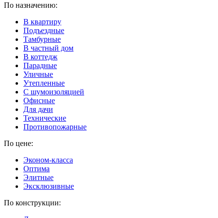
По назначению:
В квартиру
Подъездные
Тамбурные
В частный дом
В коттедж
Парадные
Уличные
Утепленные
C шумоизоляцией
Офисные
Для дачи
Технические
Противопожарные
По цене:
Эконом-класса
Оптима
Элитные
Эксклюзивные
По конструкции: