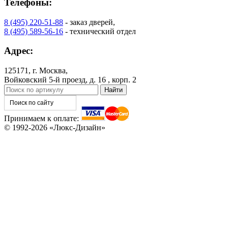
Телефоны:
8 (495) 220-51-88
- заказ дверей,
C76
C77
8 (495) 589-56-16
- технический отдел
Адрес:
125171, г. Москва,
Войковский 5-й проезд, д. 16 , корп. 2
Принимаем к оплате:
© 1992-2026 «Люкс-Дизайн»
C78
C79