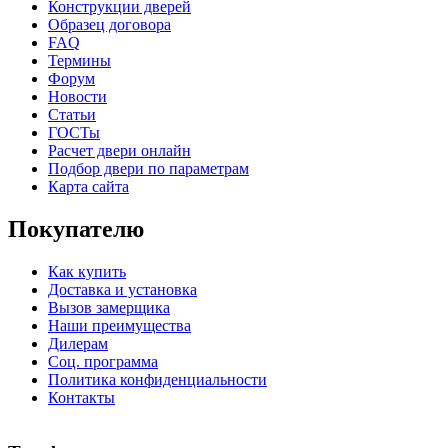
Конструкции дверей
Образец договора
FAQ
C71
C72
Термины
Форум
Новости
Статьи
ГОСТы
КНТ
ВЕНГЕ
Расчет двери онлайн
Подбор двери по параметрам
Карта сайта
Покупателю
Как купить
C73
C75
Доставка и установка
Вызов замерщика
Наши преимущества
Дилерам
Соц. программа
Политика конфиденциальности
Контакты