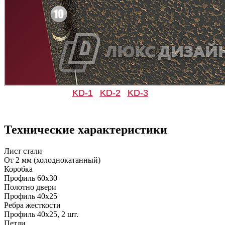
C47
C48
Д-35 С
Д-35 СС
KD-1
KD-2
KD-3
Рисунок 11
Рисунок 12
Технические характеристики
C49
C50
Лист стали
От 2 мм (холоднокатанный)
Коробка
Профиль 60х30
Д-36 46 30
Д-36 Н
Полотно двери
Профиль 40х25
Ребра жесткости
Профиль 40х25, 2 шт.
Рисунок 13
Рисунок 14
Петли