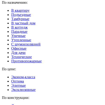
По назначению:
В квартиру
Подъездные
Тамбурные
В частный дом
В коттедж
Парадные
Уличные
Утепленные
C шумоизоляцией
Офисные
Для дачи
Технические
Противопожарные
По цене:
Эконом-класса
Оптима
Элитные
Эксклюзивные
По конструкции: