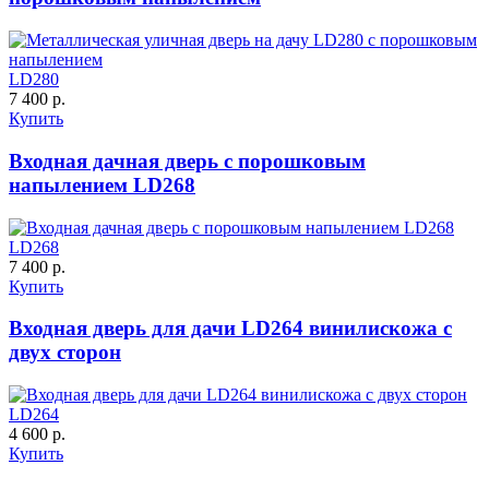
C59
C60
LD280
7 400 р.
Купить
Входная дачная дверь с порошковым
Порошковое напыление
К-10 60
К-11 Н
напылением LD268
"Крокодил"
LD268
7 400 р.
Купить
C61
C62
Входная дверь для дачи LD264 винилискожа с
двух сторон
LD264
К-11 С
К-11 СС
4 600 р.
Купить