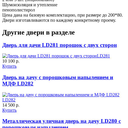
Шумоизоляция и утепление
пенополистирол
Цена дана на базовую комплектацию, при размере до 200*80.
C55
C56
Двери изготавливаются по каждому конкретному проему.
Другие двери в разделе
ДНТ
ДС
Дверь для дачи LD281 порошок с двух сторон
LD281
10 100 р.
Купить
Дверь на дачу с порошковым напылением и
C57
C58
МДФ LD282
LD282
14 500 р.
ДУБ БЕЛЁНЫЙ
ДЗП
Купить
Металлическая уличная дверь на дачу LD280 с
порошковым напылением