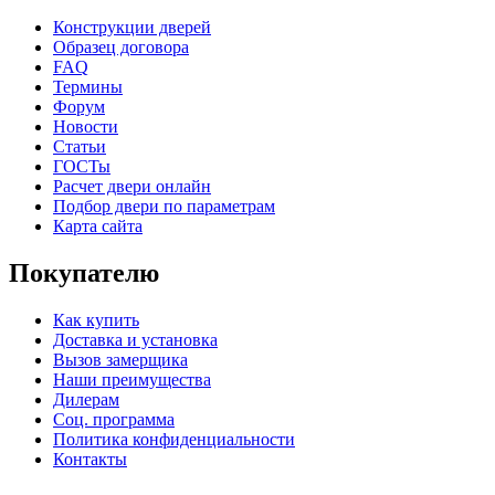
Конструкции дверей
Образец договора
FAQ
C71
C72
Термины
Форум
Новости
Статьи
ГОСТы
КНТ
ВЕНГЕ
Расчет двери онлайн
Подбор двери по параметрам
Карта сайта
Покупателю
Как купить
C73
C75
Доставка и установка
Вызов замерщика
Наши преимущества
Дилерам
Соц. программа
Политика конфиденциальности
Контакты