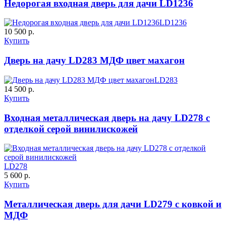
Недорогая входная дверь для дачи LD1236
LD1236
10 500 р.
C63
C64
Купить
Дверь на дачу LD283 МДФ цвет махагон
К-35 С
К-35 СС
LD283
14 500 р.
Купить
Порошковое напыление "Шелк"
Входная металлическая дверь на дачу LD278 с
отделкой серой винилискожей
C65
C66
LD278
5 600 р.
Купить
К-36 46 30
К-36 Н
Металлическая дверь для дачи LD279 с ковкой и
МДФ