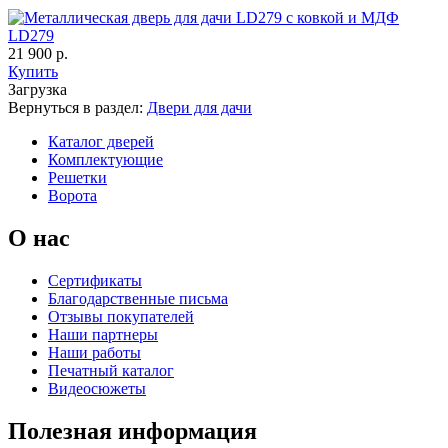
LD279
21 900 р.
C67
C68
Купить
Загрузка
Вернуться в раздел:
Двери для дачи
Каталог дверей
К-36 С
К-36 СС
Комплектующие
Решетки
Ворота
О нас
Сертификаты
C69
C70
Благодарственные письма
Отзывы покупателей
Наши партнеры
Наши работы
Печатный каталог
К-37 Н
К-46 30
Видеосюжеты
Полезная информация