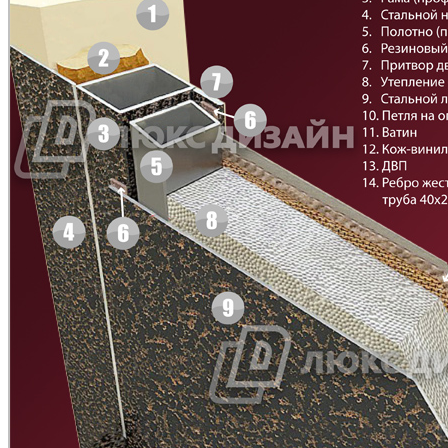
C43
C44
Д-11 СС
Д-15 60
Рисунок 7
Рисунок 8
C45
C46
Д-33
Д-35 Н