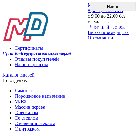
Меню
8 (495) 220-51-88
с 9.00 до 22.00 без
выходных
Обратный звонок
Вызвать замерщика
О компании
Сертификаты
Производитель стальных дверей
Благодарственные письма
Отзывы покупателей
Наши партнеры
Каталог дверей
По отделке:
Ламинат
Порошковое напыление
МДФ
Массив дерева
С зеркалом
Со стеклом
С ковкой и стеклом
С витражом