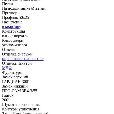
Рисунок 13
Рисунок 14
Петли
На подшипнике Ø 22 мм
Притвор
C51
C52
Профиль 50х25
Назначение
в квартиру
Конструкция
одностворчатые
Д-36 С
Д-36 СС
Класс двери
эконом-класса
Отделка:
Отделка снаружи
Рисунок 15
порошковое напыление
Отделка изнутри
МДФ
Фурнитура:
C53
C54
Замок верхний
ГАРДИАН 3001
Замок нижний
ПРО-САМ ЗВ4-3/55
Глазок
Д-37 Н
Д-43 30
200°
Шумотеплоизоляция:
Контуры уплотнения
2 или 3 шт. (опционально)