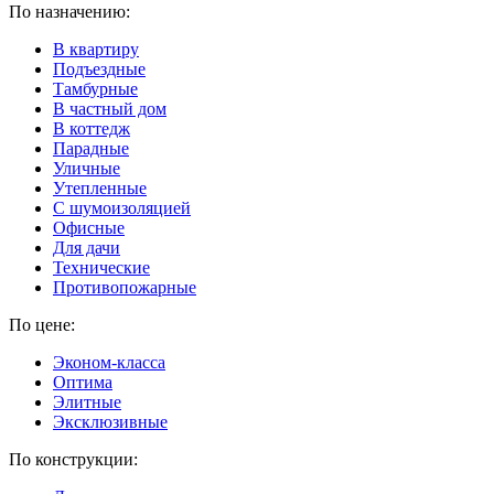
По назначению:
В квартиру
Подъездные
Тамбурные
В частный дом
В коттедж
Парадные
Уличные
Утепленные
C шумоизоляцией
Офисные
Для дачи
Технические
Противопожарные
По цене:
Эконом-класса
Оптима
Элитные
Эксклюзивные
По конструкции: