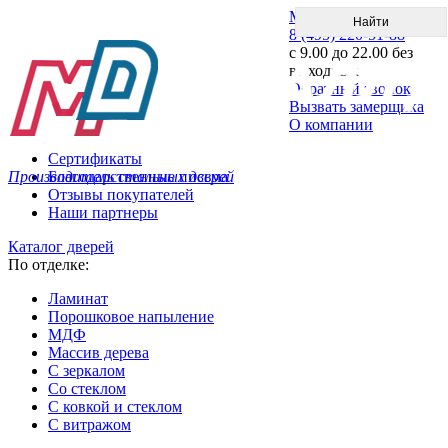
Меню
8 (495) 220-51-88
с 9.00 до 22.00 без
выходных
Обратный звонок
Вызвать замерщика
О компании
Сертификаты
Производитель стальных дверей
Благодарственные письма
Отзывы покупателей
Наши партнеры
Каталог дверей
По отделке:
Ламинат
Порошковое напыление
МДФ
Массив дерева
С зеркалом
Со стеклом
С ковкой и стеклом
С витражом