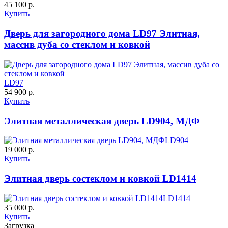
45 100 р.
Купить
Дверь для загородного дома LD97 Элитная,
массив дуба со стеклом и ковкой
К-36 46 30
К-36 Н
LD97
54 900 р.
C69
C70
Купить
Элитная металлическая дверь LD904, МДФ
LD904
19 000 р.
Купить
Элитная дверь состеклом и ковкой LD1414
К-36 С
К-36 СС
LD1414
35 000 р.
C71
C72
Купить
Загрузка