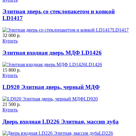
Элитная дверь со стеклопакетом и ковкой
LD1417
LD1417
32 000 р.
К-11 С
К-11 СС
Купить
Элитная входная дверь МДФ LD1426
C65
C66
LD1426
15 800 р.
Купить
LD920 Элитная дверь, черный МДФ
LD920
21 500 р.
К-35 С
К-35 СС
Купить
Дверь входная LD226 Элитная, массив дуба
C67
C68
LD226