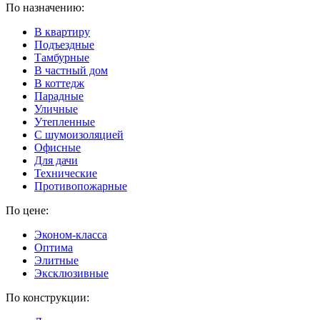
По назначению:
В квартиру
Подъездные
Тамбурные
В частный дом
В коттедж
Парадные
Уличные
Утепленные
C шумоизоляцией
Офисные
Для дачи
Технические
Противопожарные
По цене:
Эконом-класса
Оптима
Элитные
Эксклюзивные
По конструкции: