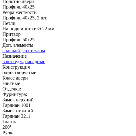
Полотно двери
Профиль 40х25
Ребра жесткости
Профиль 40х25, 2 шт.
Петли
На подшипнике Ø 22 мм
Притвор
Д-37 Н
Д-43 30
Профиль 50х25
Доп. элементы
с ковкой
,
со стеклом
C57
C58
Назначение
в коттедж
,
парадные
Конструкция
одностворчатые
Класс двери
элитные
Отделка:
Фурнитура:
Замок верхний
ДНТ
ДС
Гардиан 1001
Замок нижний
Гардиан 3211
Глазок
C59
C60
200°
Ручка