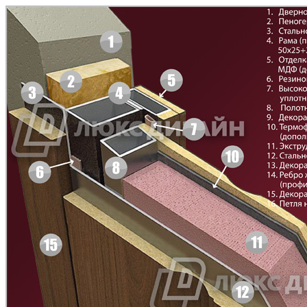
Д-33
Д-35 Н
C49
C50
Д-35 С
Д-35 СС
C51
C52