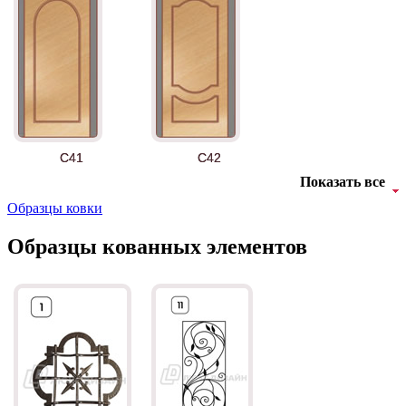
АНТ
Б-35 3
C41
C42
Показать все
Образцы ковки
Образцы кованных элементов
БНТ
БУК БАВАРИЯ
C43
C44