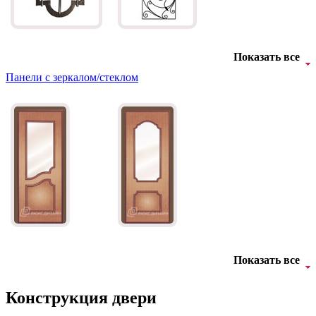
Показать все
Панели с зеркалом/стеклом
Д-11 Н
Д-11 С
C45
C46
Д-11 СС
Д-15 60
Показать все
C47
C48
Конструкция двери