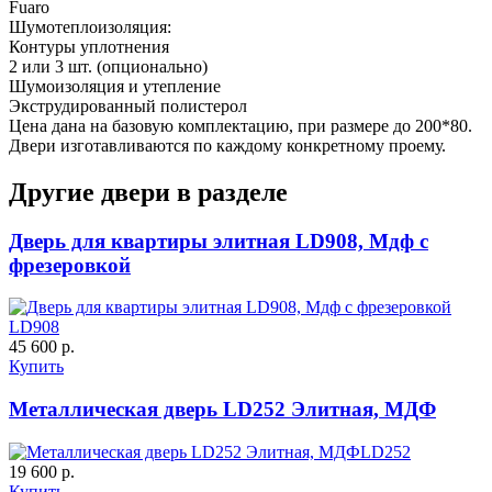
Fuaro
Шумотеплоизоляция:
Контуры уплотнения
2 или 3 шт. (опционально)
Шумоизоляция и утепление
Экструдированный полистерол
Цена дана на базовую комплектацию, при размере до 200*80.
ДУБ БЕЛЁНЫЙ
ДЗП
Двери изготавливаются по каждому конкретному проему.
Другие двери в разделе
C61
C62
Дверь для квартиры элитная LD908, Мдф с
фрезеровкой
LD908
45 600 р.
Купить
К-10 60
К-11 Н
Металлическая дверь LD252 Элитная, МДФ
C63
C64
LD252
19 600 р.
Купить