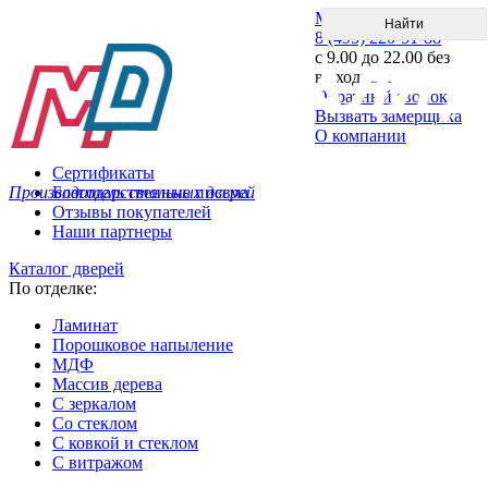
Меню
8 (495) 220-51-88
с 9.00 до 22.00 без
выходных
Обратный звонок
Вызвать замерщика
О компании
Сертификаты
Производитель стальных дверей
Благодарственные письма
Отзывы покупателей
Наши партнеры
Каталог дверей
По отделке:
Ламинат
Порошковое напыление
МДФ
Массив дерева
С зеркалом
Со стеклом
С ковкой и стеклом
С витражом