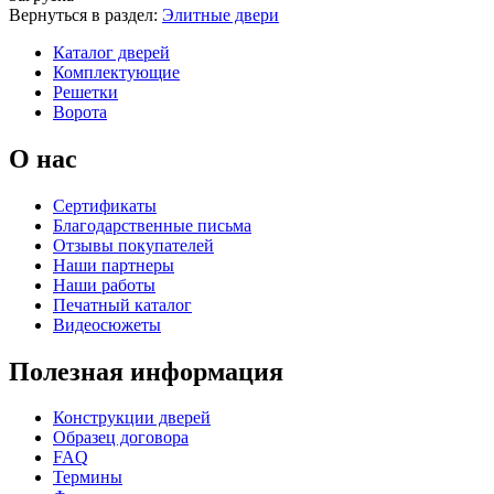
Вернуться в раздел:
Элитные двери
Каталог дверей
Комплектующие
Решетки
Ворота
К-37 Н
К-46 30
О нас
Сертификаты
C73
C75
Благодарственные письма
Отзывы покупателей
Наши партнеры
Наши работы
Печатный каталог
Видеосюжеты
Полезная информация
КНТ
ВЕНГЕ
Конструкции дверей
Образец договора
FAQ
C76
C77
Термины