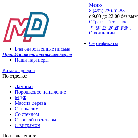
Меню
8 (495) 220-51-88
с 9.00 до 22.00 без вы
Обратный звонок
Вызвать замерщика
О компании
Сертификаты
Благодарственные письма
Производитель стальных дверей
Отзывы покупателей
Наши партнеры
Каталог дверей
По отделке:
Ламинат
Порошковое напыление
МДФ
Массив дерева
С зеркалом
Со стеклом
С ковкой и стеклом
С витражом
По назначению: