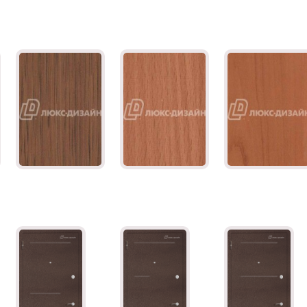
Дуб рустикал
Бук Бавария
Вишня Оксфорд