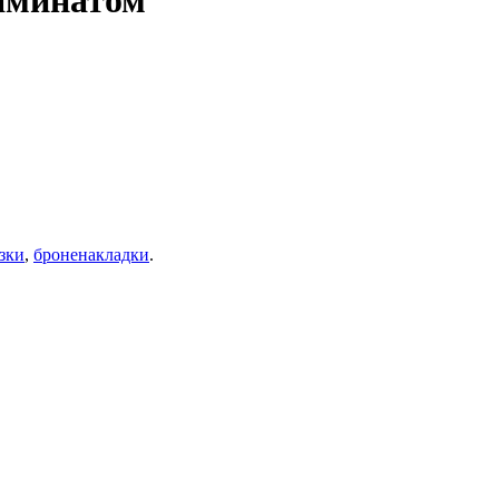
ламинатом
зки
,
броненакладки
.