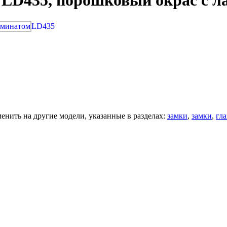
 LD435, порошковый окрас с 
LD435
нить на другие модели, указанные в разделах:
замки
,
замки
,
гла