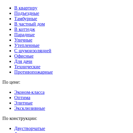
В квартиру
Подъездные
Тамбурные
В частный дом
В коттедж
Парадные
Уличные
Утепленные
C шумоизоляцией
Офисные
Для дачи
Технические
Противопожарные
По цене:
Эконом-класса
Оптима
Элитные
Эксклюзивные
По конструкции:
Двустворчатые