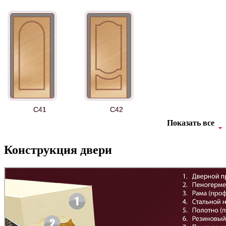
АНТ
Б-35 3
C41
C42
Показать все
Конструкция двери
БНТ
БУК БАВАРИЯ
C43
C44