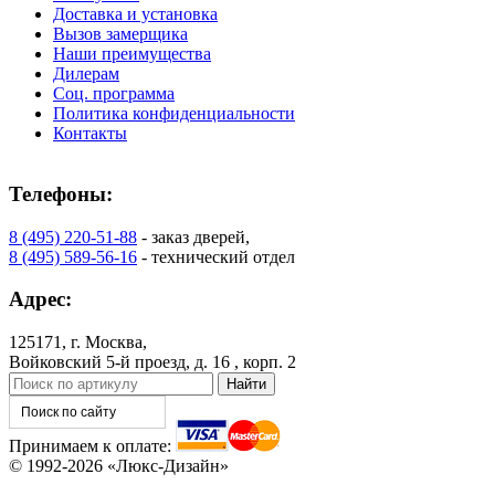
C71
C72
Доставка и установка
Вызов замерщика
Наши преимущества
Дилерам
Соц. программа
Политика конфиденциальности
Контакты
К-37 Н
К-46 30
Телефоны:
8 (495) 220-51-88
- заказ дверей,
8 (495) 589-56-16
- технический отдел
C73
C75
Адрес:
125171, г. Москва,
Войковский 5-й проезд, д. 16 , корп. 2
КНТ
ВЕНГЕ
Принимаем к оплате:
© 1992-2026 «Люкс-Дизайн»