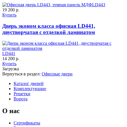
C63
C64
LD443
19 200 р.
Купить
Дверь эконом класса офисная LD441,
двустворчатая с отделкой ламинатом
К-11 С
К-11 СС
LD441
14 200 р.
Купить
C65
C66
Загрузка
Вернуться в раздел:
Офисные двери
Каталог дверей
Комплектующие
Решетки
Ворота
О нас
К-35 С
К-35 СС
Сертификаты