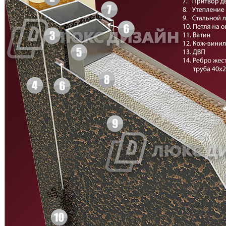
Д-11 Н
Д-11 С
C45
C46
Д-11 СС
Д-15 60
C47
C48