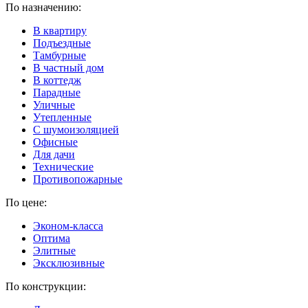
По назначению:
В квартиру
Подъездные
Тамбурные
В частный дом
В коттедж
Парадные
Уличные
Утепленные
C шумоизоляцией
Офисные
Для дачи
Технические
Противопожарные
По цене:
Эконом-класса
Оптима
Элитные
Эксклюзивные
По конструкции: