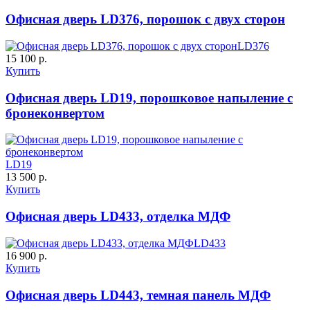
C59
C60
Офисная дверь LD376, порошок с двух сторон
LD376
15 100 р.
Купить
Офисная дверь LD19, порошковое напыление с
бронеконвертом
ДУБ БЕЛЁНЫЙ
ДЗП
C61
C62
LD19
13 500 р.
Купить
Офисная дверь LD433, отделка МДФ
LD433
16 900 р.
Порошковое напыление
Купить
К-10 60
К-11 Н
"Крокодил"
Офисная дверь LD443, темная панель МДФ