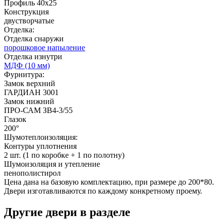
Профиль 40х25
Конструкция
двустворчатые
Отделка:
Отделка снаружи
порошковое напыление
Отделка изнутри
МДФ (10 мм)
Фурнитура:
Д-36 46 30
Д-36 Н
Замок верхний
ГАРДИАН 3001
Замок нижний
ПРО-САМ ЗВ4-3/55
C53
C54
Глазок
200°
Шумотеплоизоляция:
Контуры уплотнения
2 шт. (1 по коробке + 1 по полотну)
Шумоизоляция и утепление
пенополистирол
Цена дана на базовую комплектацию, при размере до 200*80.
Двери изготавливаются по каждому конкретному проему.
Д-36 С
Д-36 СС
Другие двери в разделе