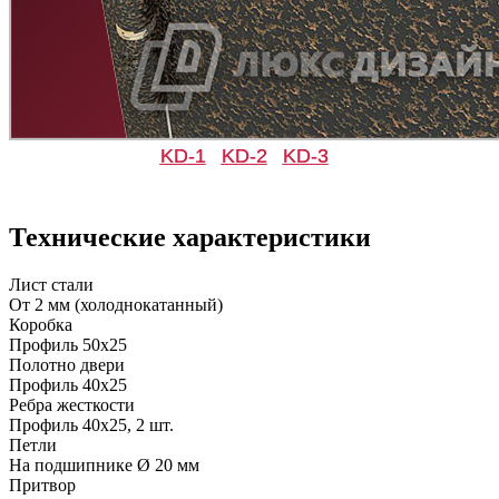
KD-1
KD-2
KD-3
Д-33
Д-35 Н
Технические характеристики
C49
C50
Лист стали
От 2 мм (холоднокатанный)
Коробка
Профиль 50х25
Полотно двери
Профиль 40х25
Ребра жесткости
Профиль 40х25, 2 шт.
Д-35 С
Д-35 СС
Петли
На подшипнике Ø 20 мм
Притвор
C51
C52