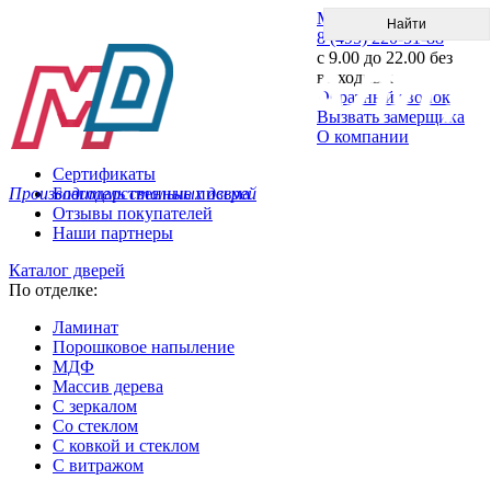
Меню
8 (495) 220-51-88
с 9.00 до 22.00 без
выходных
Обратный звонок
Вызвать замерщика
О компании
Сертификаты
Производитель стальных дверей
Благодарственные письма
Отзывы покупателей
Наши партнеры
Каталог дверей
По отделке:
Ламинат
Порошковое напыление
МДФ
Массив дерева
С зеркалом
Со стеклом
С ковкой и стеклом
С витражом