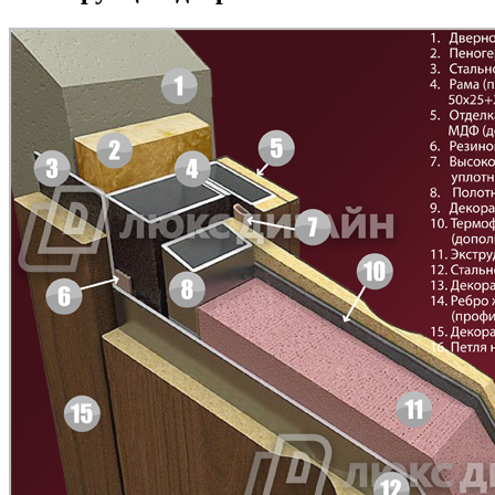
БНТ
БУК БАВАРИЯ
C43
C44
Д-11 Н
Д-11 С
C45
C46