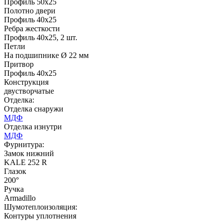
Профиль 50х25
Полотно двери
Профиль 40х25
Ребра жесткости
Профиль 40х25, 2 шт.
Д-35 С
Д-35 СС
Петли
На подшипнике Ø 22 мм
Притвор
C51
C52
Профиль 40х25
Конструкция
двустворчатые
Отделка:
Отделка снаружи
МДФ
Отделка изнутри
МДФ
Фурнитура:
Д-36 46 30
Д-36 Н
Замок нижний
KALE 252 R
Глазок
200°
C53
C54
Ручка
Armadillo
Шумотеплоизоляция:
Контуры уплотнения