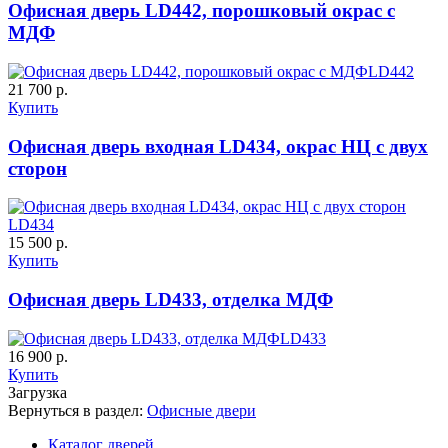
Офисная дверь LD442, порошковый окрас с
МДФ
LD442
К-10 60
К-11 Н
21 700 р.
Купить
Офисная дверь входная LD434, окрас НЦ с двух
C63
C64
сторон
LD434
15 500 р.
Купить
Офисная дверь LD433, отделка МДФ
К-11 С
К-11 СС
LD433
16 900 р.
C65
C66
Купить
Загрузка
Вернуться в раздел:
Офисные двери
Каталог дверей