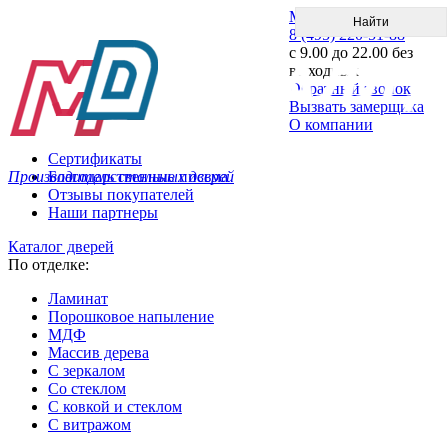
Меню
8 (495) 220-51-88
с 9.00 до 22.00 без
выходных
Обратный звонок
Вызвать замерщика
О компании
Сертификаты
Производитель стальных дверей
Благодарственные письма
Отзывы покупателей
Наши партнеры
Каталог дверей
По отделке:
Ламинат
Порошковое напыление
МДФ
Массив дерева
С зеркалом
Со стеклом
С ковкой и стеклом
С витражом