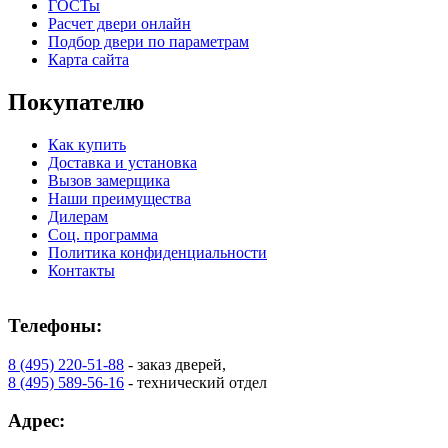
ГОСТы
Расчет двери онлайн
Подбор двери по параметрам
Карта сайта
К-36 С
К-36 СС
Покупателю
Как купить
C71
C72
Доставка и установка
Вызов замерщика
Наши преимущества
Дилерам
Соц. программа
Политика конфиденциальности
Контакты
К-37 Н
К-46 30
Телефоны:
8 (495) 220-51-88
- заказ дверей,
C73
C75
8 (495) 589-56-16
- технический отдел
Адрес: