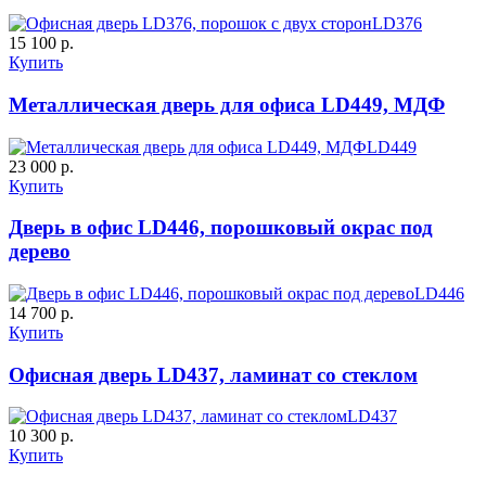
LD376
15 100 р.
Купить
ДНТ
ДС
Металлическая дверь для офиса LD449, МДФ
LD449
C59
C60
23 000 р.
Купить
Дверь в офис LD446, порошковый окрас под
дерево
LD446
14 700 р.
Купить
ДУБ БЕЛЁНЫЙ
ДЗП
Офисная дверь LD437, ламинат со стеклом
C61
C62
LD437
10 300 р.
Купить