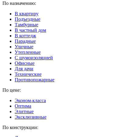
По назначению:
В квартиру
Подъездные
Тамбурные
В частный дом
В коттедж
Парадные
Уличные
Утепленные
C шумоизоляцией
Офисные
Для дачи
Технические
Противопожарные
По цене:
Эконом-класса
Оптима
Элитные
Эксклюзивные
По конструкции: