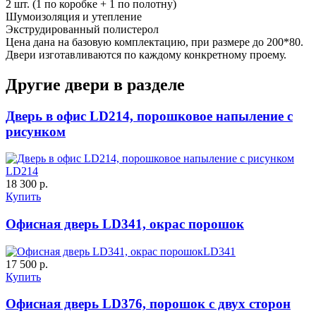
2 шт. (1 по коробке + 1 по полотну)
Шумоизоляция и утепление
Экструдированный полистерол
Цена дана на базовую комплектацию, при размере до 200*80.
Двери изготавливаются по каждому конкретному проему.
Д-36 С
Д-36 СС
Другие двери в разделе
C55
C56
Дверь в офис LD214, порошковое напыление с
рисунком
LD214
18 300 р.
Купить
Д-37 Н
Д-43 30
Офисная дверь LD341, окрас порошок
LD341
C57
C58
17 500 р.
Купить
Офисная дверь LD376, порошок с двух сторон