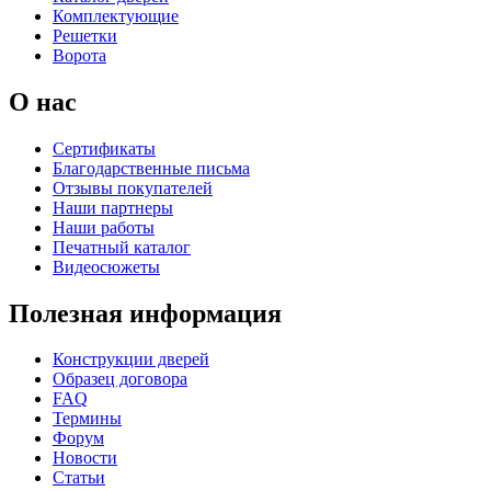
Комплектующие
Решетки
Ворота
К-35 С
К-35 СС
О нас
Сертификаты
C67
C68
Благодарственные письма
Отзывы покупателей
Наши партнеры
Наши работы
Печатный каталог
Видеосюжеты
Полезная информация
К-36 46 30
К-36 Н
Конструкции дверей
Образец договора
FAQ
C69
C70
Термины
Форум
Новости
Статьи