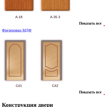
А-18
А-35 3
Показать все
Фрезеровки МДФ
АНТ
Б-35 3
C41
C42
Показать все
Конструкция двери