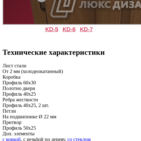
C53
C54
KD-5
KD-6
KD-7
Технические характеристики
Д-36 С
Д-36 СС
Лист стали
От 2 мм (холоднокатанный)
C55
C56
Коробка
Профиль 60х30
Полотно двери
Профиль 40х25
Ребра жесткости
Профиль 40х25, 2 шт.
Петли
На подшипнике Ø 22 мм
Притвор
Д-37 Н
Д-43 30
Профиль 50х25
Доп. элементы
с ковкой
, с резьбой по дереву,
со стеклом