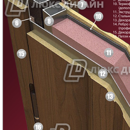
C49
C50
Д-35 С
Д-35 СС
C51
C52
Д-36 46 30
Д-36 Н