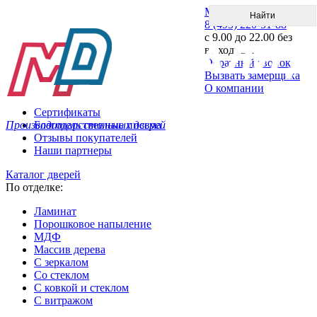
Меню
8 (495) 220-51-88
с 9.00 до 22.00 без
выходных
Обратный звонок
Вызвать замерщика
О компании
Сертификаты
Производитель стальных дверей
Благодарственные письма
Отзывы покупателей
Наши партнеры
Каталог дверей
По отделке:
Ламинат
Порошковое напыление
МДФ
Массив дерева
С зеркалом
Со стеклом
С ковкой и стеклом
С витражом