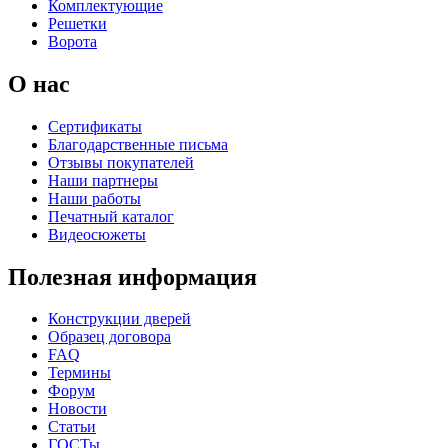
Комплектующие
C73
C75
Решетки
Ворота
О нас
Сертификаты
Благодарственные письма
Отзывы покупателей
Наши партнеры
КНТ
ВЕНГЕ
Наши работы
Печатный каталог
Видеосюжеты
C76
C77
Полезная информация
Конструкции дверей
Образец договора
FAQ
Термины
Форум
Новости
Статьи
ГОСТы