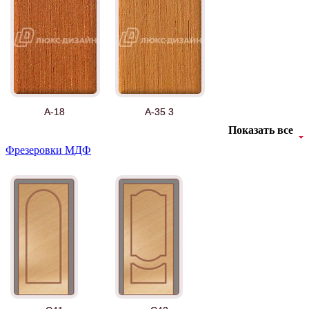
А-18
А-35 3
Показать все
Фрезеровки МДФ
АНТ
Б-35 3