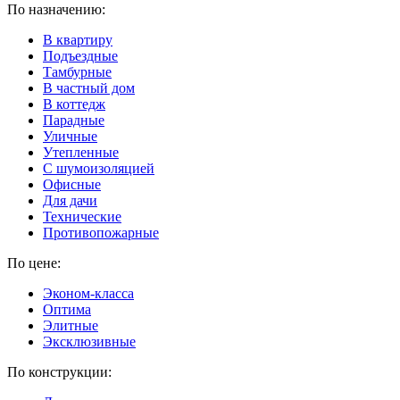
По назначению:
В квартиру
Подъездные
Тамбурные
В частный дом
В коттедж
Парадные
Уличные
Утепленные
C шумоизоляцией
Офисные
Для дачи
Технические
Противопожарные
По цене:
Эконом-класса
Оптима
Элитные
Эксклюзивные
По конструкции: