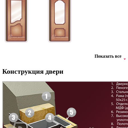
C45
C46
Д-11 СС
Д-15 60
Показать все
C47
C48
Конструкция двери
Д-33
Д-35 Н