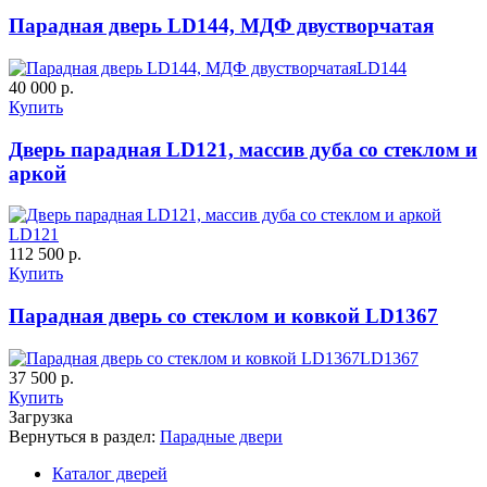
C69
C70
Парадная дверь LD144, МДФ двустворчатая
LD144
40 000 р.
Купить
Дверь парадная LD121, массив дуба со стеклом и
аркой
К-36 С
К-36 СС
LD121
112 500 р.
C71
C72
Купить
Парадная дверь со стеклом и ковкой LD1367
LD1367
37 500 р.
Купить
Загрузка
Вернуться в раздел:
Парадные двери
К-37 Н
К-46 30
Каталог дверей