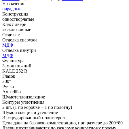
C57
C58
Назначение
парадные
Конструкция
одностворчатые
Класс двери
эксклюзивные
Отделка:
Отделка снаружи
МДФ
ДНТ
ДС
Отделка изнутри
МДФ
Фурнитура:
Замок нижний
C59
C60
KALE 252 R
Глазок
200°
Ручка
Armadillo
Шумотеплоизоляция:
Контуры уплотнения
2 шт. (1 по коробке + 1 по полотну)
Шумоизоляция и утепление
ДУБ БЕЛЁНЫЙ
ДЗП
Экструдированный полистерол
Цена дана на базовую комплектацию, при размере до 200*80.
Двери изготавливаются по каждому конкретному проему.