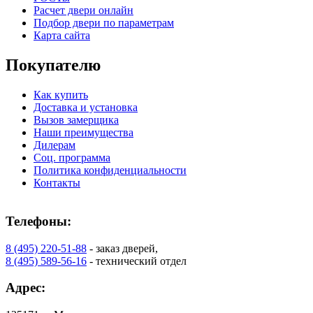
Расчет двери онлайн
C78
C79
Подбор двери по параметрам
Карта сайта
Покупателю
Как купить
Доставка и установка
Вызов замерщика
Наши преимущества
Дилерам
Соц. программа
Политика конфиденциальности
C80
C81
Контакты
Телефоны:
8 (495) 220-51-88
- заказ дверей,
8 (495) 589-56-16
- технический отдел
Адрес: