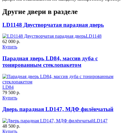
C61
C62
Другие двери в разделе
LD1148 Двустворчатая парадная дверь
LD1148
62 000 р.
Купить
К-10 60
К-11 Н
Парадная дверь LD84, массив дуба с
тонированным стеклопакетом
C63
C64
LD84
79 500 р.
Купить
Дверь парадная LD147, МДФ филёнчатый
К-11 С
К-11 СС
LD147
48 500 р.
Купить