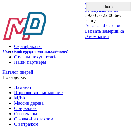
Меню
8 (495) 220-51-88
с 9.00 до 22.00 без
выходных
Обратный звонок
Вызвать замерщика
О компании
Сертификаты
Производитель стальных дверей
Благодарственные письма
Отзывы покупателей
Наши партнеры
Каталог дверей
По отделке:
Ламинат
Порошковое напыление
МДФ
Массив дерева
С зеркалом
Со стеклом
С ковкой и стеклом
С витражом