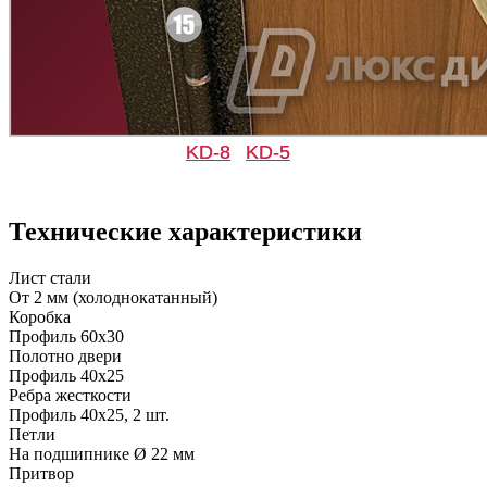
KD-8
KD-5
Д-33
Д-35 Н
Технические характеристики
C49
C50
Лист стали
От 2 мм (холоднокатанный)
Коробка
Профиль 60х30
Полотно двери
Профиль 40х25
Ребра жесткости
Профиль 40х25, 2 шт.
Д-35 С
Д-35 СС
Петли
На подшипнике Ø 22 мм
Притвор
C51
C52