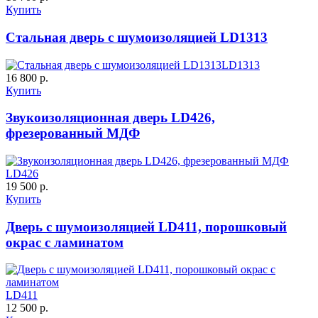
C59
C60
Купить
Стальная дверь с шумоизоляцией LD1313
LD1313
16 800 р.
Купить
Звукоизоляционная дверь LD426,
ДУБ БЕЛЁНЫЙ
ДЗП
фрезерованный МДФ
C61
C62
LD426
19 500 р.
Купить
Дверь с шумоизоляцией LD411, порошковый
окрас с ламинатом
Порошковое напыление
К-10 60
К-11 Н
"Крокодил"
LD411
12 500 р.