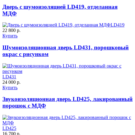
C55
C56
Дверь с шумоизоляцией LD419, отделанная
МДФ
LD419
22 800 р.
Купить
Шумоизоляционная дверь LD431, порошковый
Д-37 Н
Д-43 30
окрас с рисунком
C57
C58
LD431
24 000 р.
Купить
Звукоизоляционная дверь LD425, лакированный
порошок с МДФ
ДНТ
ДС
LD425
16 700 р.