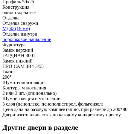
Профиль 50х25
Конструкция
одностворчатые
Отделка:
Отделка снаружи
МДФ (16 мм)
Отделка изнутри
порошковое напыление
Фурнитура:
Д-36 46 30
Д-36 Н
Замок верхний
ГАРДИАН 3001
Замок нижний
ПРО-САМ ЗВ4-3/55
C53
C54
Глазок
200°
Шумотеплоизоляция:
Контуры уплотнения
2 или 3 шт. (опционально)
Шумоизоляция и утепление
3 слоя (пеноплекс, пенополистирол, фольгоизол)
Цена дана на базовую комплектацию, при размере до 200*80.
Двери изготавливаются по каждому конкретному проему.
Д-36 С
Д-36 СС
Другие двери в разделе