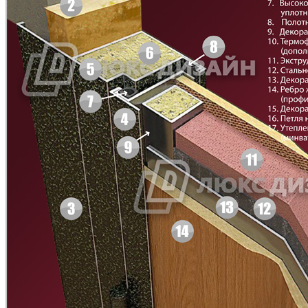
Д-11 Н
Д-11 С
C45
C46
Д-11 СС
Д-15 60
C47
C48