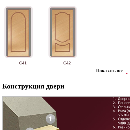
АНТ
Б-35 3
C41
C42
Показать все
Конструкция двери
БНТ
БУК БАВАРИЯ
C43
C44