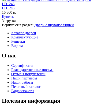
C67
C68
Порошковое напыление "Шелк"
LD1248
16 800 р.
Купить
Загрузка
Вернуться в раздел:
Двери с шумоизоляцией
Каталог дверей
Комплектующие
К-36 46 30
К-36 Н
Решетки
Ворота
C69
C70
О нас
Сертификаты
Благодарственные письма
Отзывы покупателей
Наши партнеры
Наши работы
Печатный каталог
Видеосюжеты
К-36 С
К-36 СС
Полезная информация