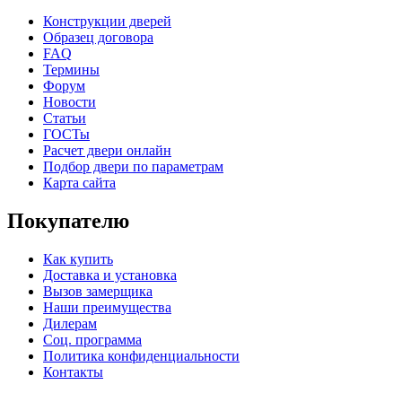
C71
C72
Конструкции дверей
Образец договора
FAQ
Термины
Форум
Новости
Статьи
ГОСТы
Расчет двери онлайн
К-37 Н
К-46 30
Подбор двери по параметрам
Карта сайта
C73
C75
Покупателю
Как купить
Доставка и установка
Вызов замерщика
Наши преимущества
Дилерам
Соц. программа
КНТ
ВЕНГЕ
Политика конфиденциальности
Контакты