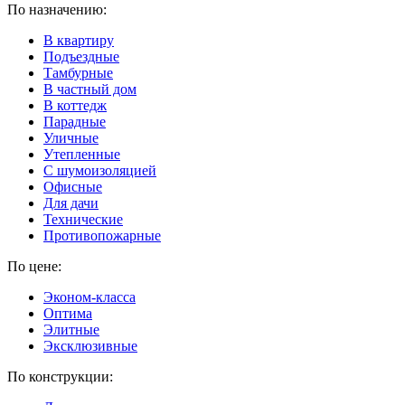
По назначению:
В квартиру
Подъездные
Тамбурные
В частный дом
В коттедж
Парадные
Уличные
Утепленные
C шумоизоляцией
Офисные
Для дачи
Технические
Противопожарные
По цене:
Эконом-класса
Оптима
Элитные
Эксклюзивные
По конструкции: