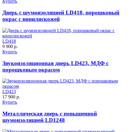
Купить
C63
C64
Дверь с шумоизоляцией LD418, порошковый
окрас с винилискожей
LD418
9 900 р.
К-11 С
К-11 СС
Купить
Звукоизоляционная дверь LD423, МДФ с
C65
C66
порошковым окрасом
LD423
17 900 р.
Купить
Металлическая дверь с повышенной
К-35 С
К-35 СС
шумоизоляцией LD1248