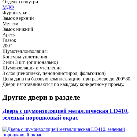
Отделка изнутри
МДФ
Фурнитура:
Замок верхний
Меттэм
Замок нижний
Apecs
Глазок
Д-37 Н
Д-43 30
200°
Шумотеплоизоляция:
Контуры уплотнения
2 или 3 шт. (опционально)
C57
C58
Шумоизоляция и утепление
3 слоя (пеноплекс, пенополистирол, фольгоизол)
Цена дана на базовую комплектацию, при размере до 200*80.
Двери изготавливаются по каждому конкретному проему.
Другие двери в разделе
Дверь с шумоизоляцией металлическая LD410,
ДНТ
ДС
зеленый порошковый окрас
C59
C60