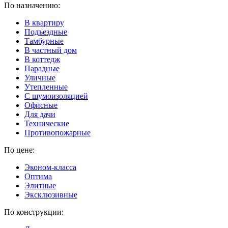
По назначению:
В квартиру
Подъездные
Тамбурные
В частный дом
В коттедж
Парадные
Уличные
Утепленные
C шумоизоляцией
Офисные
Для дачи
Технические
Противопожарные
По цене:
Эконом-класса
Оптима
Элитные
Эксклюзивные
По конструкции: