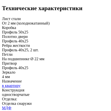
Технические характеристики
Лист стали
От 2 мм (холоднокатанный)
Коробка
Профиль 50х25
Д-36 46 30
Д-36 Н
Полотно двери
Профиль 40х25
Ребра жесткости
Профиль 40х25, 2 шт.
C53
C54
Петли
На подшипнике Ø 22 мм
Притвор
Профиль 40х25
Зеркало
4 мм
Назначение
в квартиру
Конструкция
Д-36 С
Д-36 СС
одностворчатые
Отделка:
Отделка снаружи
C55
C56
МДФ