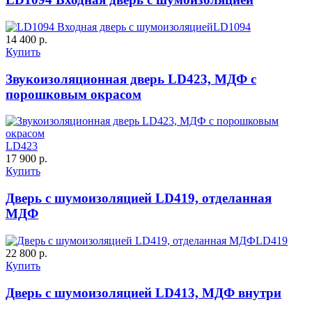
LD1094
14 400 р.
Купить
Звукоизоляционная дверь LD423, МДФ с
порошковым окрасом
К-11 С
К-11 СС
C65
C66
LD423
17 900 р.
Купить
Дверь с шумоизоляцией LD419, отделанная
МДФ
LD419
22 800 р.
К-35 С
К-35 СС
Купить
Дверь с шумоизоляцией LD413, МДФ внутри
C67
C68