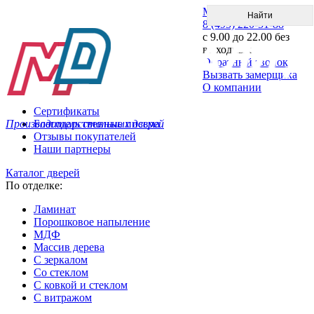
Меню
8 (495) 220-51-88
с 9.00 до 22.00 без
выходных
Обратный звонок
Вызвать замерщика
О компании
Сертификаты
Производитель стальных дверей
Благодарственные письма
Отзывы покупателей
Наши партнеры
Каталог дверей
По отделке:
Ламинат
Порошковое напыление
МДФ
Массив дерева
С зеркалом
Со стеклом
С ковкой и стеклом
С витражом