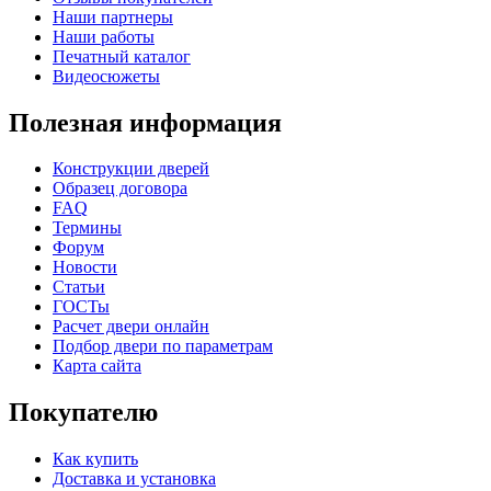
Наши партнеры
Наши работы
Печатный каталог
Видеосюжеты
Полезная информация
К-37 Н
К-46 30
Конструкции дверей
Образец договора
FAQ
Термины
C73
C75
Форум
Новости
Статьи
ГОСТы
Расчет двери онлайн
Подбор двери по параметрам
Карта сайта
Покупателю
КНТ
ВЕНГЕ
Как купить
Доставка и установка
C76
C77