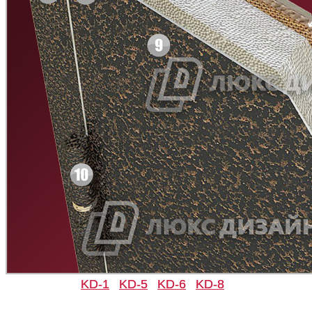
Д-33
Д-35 Н
C49
C50
Д-35 С
Д-35 СС
KD-1
KD-5
KD-6
KD-8
C51
C52