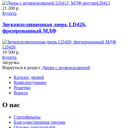
LD413
21 200 р.
Купить
Звукоизоляционная дверь LD426,
фрезерованный МДФ
К-36 46 30
К-36 Н
LD426
19 500 р.
Купить
C69
C70
Загрузка
Вернуться в раздел:
Двери с шумоизоляцией
Каталог дверей
Комплектующие
Решетки
Ворота
О нас
К-36 С
К-36 СС
Сертификаты
Благодарственные письма
C71
C72
Отзывы покупателей