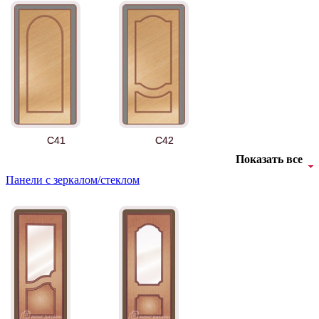
АНТ
Б-35 3
C41
C42
Показать все
Панели с зеркалом/стеклом
БНТ
БУК БАВАРИЯ
C43
C44