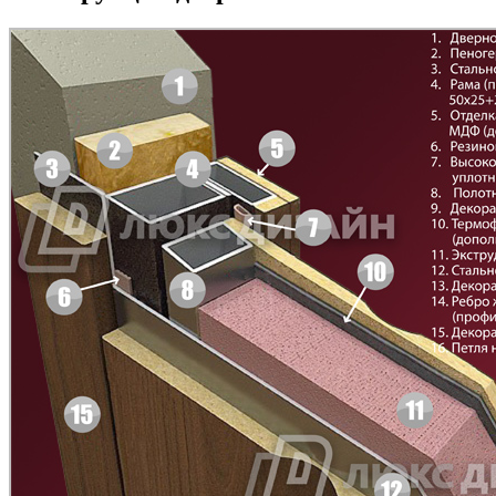
БНТ
БУК БАВАРИЯ
C43
C44
Д-11 Н
Д-11 С
C45
C46