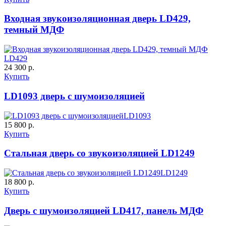
Входная звукоизоляционная дверь LD429,
темный МДФ
ДНТ
ДС
LD429
24 300 р.
C59
C60
Купить
LD1093 дверь с шумоизоляцией
LD1093
15 800 р.
Купить
Стальная дверь со звукоизоляцией LD1249
ДУБ БЕЛЁНЫЙ
ДЗП
LD1249
18 800 р.
C61
C62
Купить
Дверь с шумоизоляцией LD417, панель МДФ