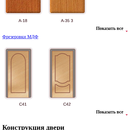
А-18
А-35 3
Показать все
Фрезеровки МДФ
АНТ
Б-35 3
C41
C42
Показать все
Конструкция двери