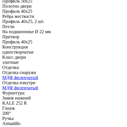
Профиль 50х25
Полотно двери
Профиль 40х25
Ребра жесткости
Профиль 40х25, 2 шт.
Д-35 С
Д-35 СС
Петли
На подшипнике Ø 22 мм
Притвор
C51
C52
Профиль 40х25
Конструкция
одностворчатые
Класс двери
элитные
Отделка:
Отделка снаружи
МДФ филенчатый
Отделка изнутри
Д-36 46 30
Д-36 Н
МДФ филенчатый
Фурнитура:
Замок нижний
KALE 252 R
C53
C54
Глазок
200°
Ручка
Armadillo