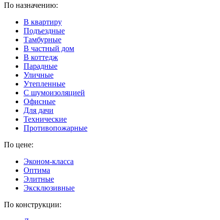
По назначению:
В квартиру
Подъездные
Тамбурные
В частный дом
В коттедж
Парадные
Уличные
Утепленные
C шумоизоляцией
Офисные
Для дачи
Технические
Противопожарные
По цене:
Эконом-класса
Оптима
Элитные
Эксклюзивные
По конструкции: