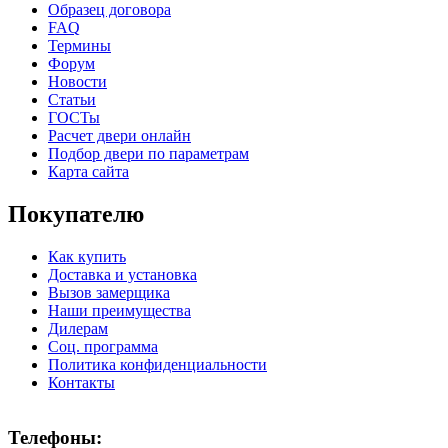
Образец договора
FAQ
Термины
Форум
Новости
К-36 С
К-36 СС
Статьи
ГОСТы
Расчет двери онлайн
C71
C72
Подбор двери по параметрам
Карта сайта
Покупателю
Как купить
Доставка и установка
Вызов замерщика
Наши преимущества
К-37 Н
К-46 30
Дилерам
Соц. программа
Политика конфиденциальности
C73
C75
Контакты
Телефоны: