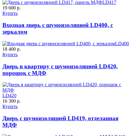
LD417
19 600 р.
Купить
Входная дверь с шумоизоляцией LD400, с
К-10 60
К-11 Н
зеркалом
LD400
C63
C64
18 400 р.
Купить
Дверь в квартиру с шумоизоляцией LD420,
порошок с МДФ
К-11 С
К-11 СС
LD420
16 300 р.
Купить
C65
C66
Дверь с шумоизоляцией LD419, отделанная
МДФ