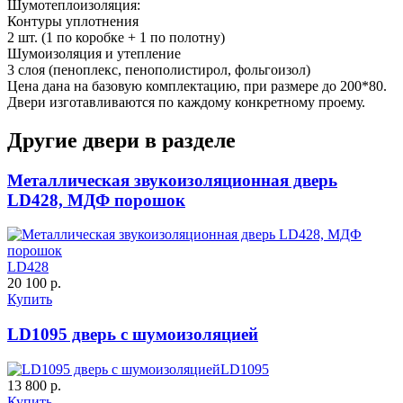
Шумотеплоизоляция:
Контуры уплотнения
2 шт. (1 по коробке + 1 по полотну)
Шумоизоляция и утепление
3 слоя (пеноплекс, пенополистирол, фольгоизол)
Д-36 С
Д-36 СС
Цена дана на базовую комплектацию, при размере до 200*80.
Двери изготавливаются по каждому конкретному проему.
C55
C56
Другие двери в разделе
Металлическая звукоизоляционная дверь
LD428, МДФ порошок
LD428
Д-37 Н
Д-43 30
20 100 р.
Купить
C57
C58
LD1095 дверь с шумоизоляцией
LD1095
13 800 р.
Купить