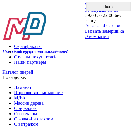
Меню
8 (495) 220-51-88
с 9.00 до 22.00 без
выходных
Обратный звонок
Вызвать замерщика
О компании
Сертификаты
Производитель стальных дверей
Благодарственные письма
Отзывы покупателей
Наши партнеры
Каталог дверей
По отделке:
Ламинат
Порошковое напыление
МДФ
Массив дерева
С зеркалом
Со стеклом
С ковкой и стеклом
С витражом