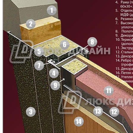
БНТ
БУК БАВАРИЯ
C43
C44
Д-11 Н
Д-11 С
C45
C46