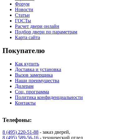
Форум
К-36 С
К-36 СС
Новости
Статьи
ГОСТы
C71
C72
Расчет двери онлайн
Подбор двери по параметрам
Карта сайта
Покупателю
Как купить
Доставка и установка
Вызов замерщика
К-37 Н
К-46 30
Наши преимущества
Дилерам
Соц. программа
C73
C75
Политика конфиденциальности
Контакты
Телефоны:
8 (495) 220-51-88
- заказ дверей,
8 (495) 589-56-16
- технический отдел