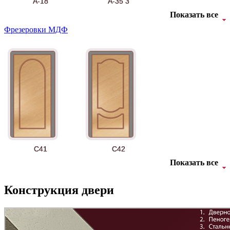
А-18
А-35 3
Показать все
Фрезеровки МДФ
АНТ
Б-35 3
C41
C42
Показать все
Конструкция двери