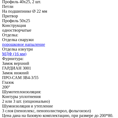
Профиль 40х25, 2 шт.
Д-35 С
Д-35 СС
Петли
На подшипнике Ø 22 мм
Притвор
C51
C52
Профиль 50х25
Конструкция
одностворчатые
Отделка:
Отделка снаружи
порошковое напыление
Отделка изнутри
МДФ (16 мм)
Фурнитура:
Д-36 46 30
Д-36 Н
Замок верхний
ГАРДИАН 3001
Замок нижний
ПРО-САМ ЗВ4-3/55
C53
C54
Глазок
200°
Шумотеплоизоляция:
Контуры уплотнения
2 или 3 шт. (опционально)
Шумоизоляция и утепление
3 слоя (пеноплекс, пенополистирол, фольгоизол)
Цена дана на базовую комплектацию, при размере до 200*80.