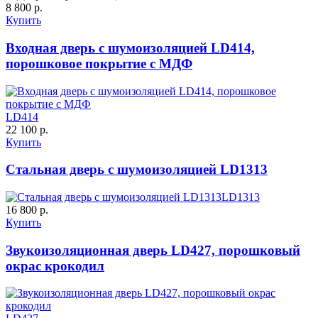
8 800 р.
ДНТ
ДС
Купить
Входная дверь с шумоизоляцией LD414,
C59
C60
порошковое покрытие с МДФ
LD414
22 100 р.
Купить
Стальная дверь с шумоизоляцией LD1313
ДУБ БЕЛЁНЫЙ
ДЗП
LD1313
16 800 р.
C61
C62
Купить
Звукоизоляционная дверь LD427, порошковый
окрас крокодил