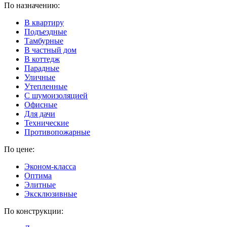
По назначению:
В квартиру
Подъездные
Тамбурные
В частный дом
В коттедж
Парадные
Уличные
Утепленные
C шумоизоляцией
Офисные
Для дачи
Технические
Противопожарные
По цене:
Эконом-класса
Оптима
Элитные
Эксклюзивные
По конструкции: