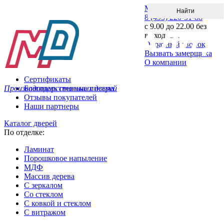
Меню
8 (495) 220-51-88
с 9.00 до 22.00 без
выходных
Обратный звонок
Вызвать замерщика
О компании
Сертификаты
Производитель стальных дверей
Благодарственные письма
Отзывы покупателей
Наши партнеры
Каталог дверей
По отделке:
Ламинат
Порошковое напыление
МДФ
Массив дерева
С зеркалом
Со стеклом
С ковкой и стеклом
С витражом