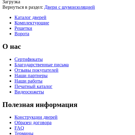
Загрузка
К-35 С
К-35 СС
Вернуться в раздел:
Двери с шумоизоляцией
Каталог дверей
Комплектующие
C67
C68
Порошковое напыление "Шелк"
Решетки
Ворота
О нас
Сертификаты
Благодарственные письма
Отзывы покупателей
К-36 46 30
К-36 Н
Наши партнеры
Наши работы
Печатный каталог
Видеосюжеты
C69
C70
Полезная информация
Конструкции дверей
Образец договора
FAQ
Термины