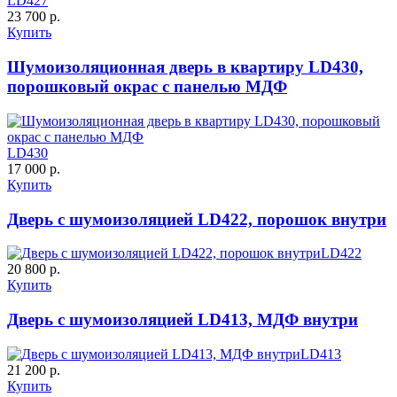
LD427
Порошковое напыление
К-10 60
К-11 Н
23 700 р.
Купить
"Крокодил"
Шумоизоляционная дверь в квартиру LD430,
C63
C64
порошковый окрас с панелью МДФ
LD430
17 000 р.
Купить
К-11 С
К-11 СС
Дверь с шумоизоляцией LD422, порошок внутри
LD422
C65
C66
20 800 р.
Купить
Дверь с шумоизоляцией LD413, МДФ внутри
LD413
21 200 р.
Купить