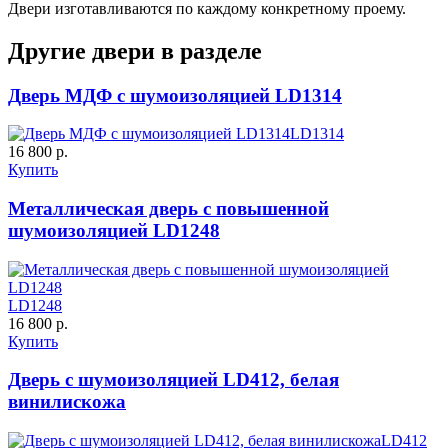
Двери изготавливаются по каждому конкретному проему.
Д-36 С
Д-36 СС
Другие двери в разделе
C55
C56
Дверь МДФ с шумоизоляцией LD1314
LD1314
16 800 р.
Купить
Металлическая дверь с повышенной
шумоизоляцией LD1248
Д-37 Н
Д-43 30
C57
C58
LD1248
16 800 р.
Купить
Дверь с шумоизоляцией LD412, белая
винилискожа
LD412