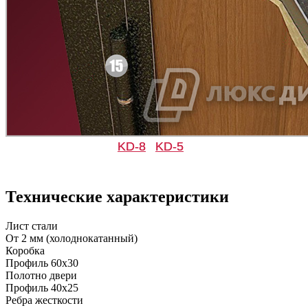
Д-11 СС
Д-15 60
C47
C48
KD-8
KD-5
Д-33
Д-35 Н
Технические характеристики
C49
C50
Лист стали
От 2 мм (холоднокатанный)
Коробка
Профиль 60х30
Полотно двери
Профиль 40х25
Ребра жесткости