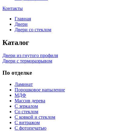
Контакты
Главная
Двери
Двери со стеклом
Каталог
Двери из гнутого профиля
Двери с терморазрывом
По отделке
Ламинат
Порошковое напыление
МДФ
Массив дерева
С зеркалом
Со стеклом
С ковкой и стеклом
С витражом
С фотопечатью