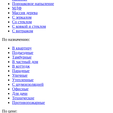
Порошковое напыление
МДФ
Массив дерева
С зеркалом
Со стеклом
С ковкой и стеклом
С витражом
По назначению:
В квартиру
Подъездные
Тамбурные
В частный дом
В коттедж
Парадные
Уличные
Утепленные
C шумоизоляцией
Офисные
Для дачи
Технические
Противопожарные
По цене: