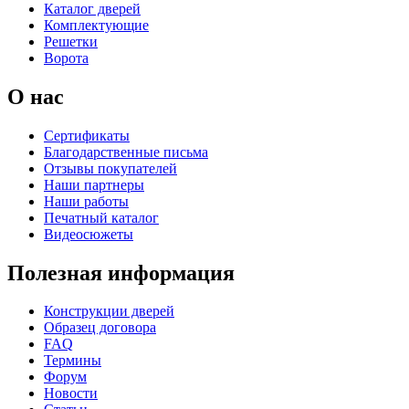
Каталог дверей
Комплектующие
К-35 С
К-35 СС
Решетки
Ворота
C67
C68
О нас
Сертификаты
Благодарственные письма
Отзывы покупателей
Наши партнеры
Наши работы
Печатный каталог
Видеосюжеты
К-36 46 30
К-36 Н
Полезная информация
C69
C70
Конструкции дверей
Образец договора
FAQ
Термины
Форум
Новости