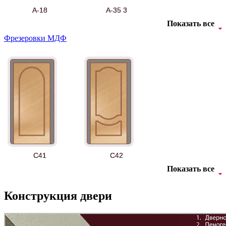
А-18
А-35 3
Показать все
Фрезеровки МДФ
АНТ
Б-35 3
C41
C42
Показать все
Конструкция двери