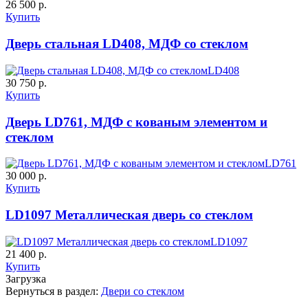
26 500 р.
Купить
К-10 60
К-11 Н
Дверь стальная LD408, МДФ со стеклом
C63
C64
LD408
30 750 р.
Купить
Дверь LD761, МДФ с кованым элементом и
стеклом
LD761
30 000 р.
К-11 С
К-11 СС
Купить
LD1097 Металлическая дверь со стеклом
C65
C66
LD1097
21 400 р.
Купить
Загрузка
Вернуться в раздел:
Двери со стеклом