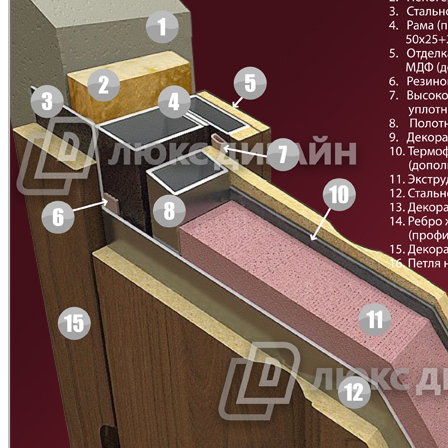
БНТ
БУК БАВАРИЯ
C43
C44
Д-11 Н
Д-11 С
C45
C46