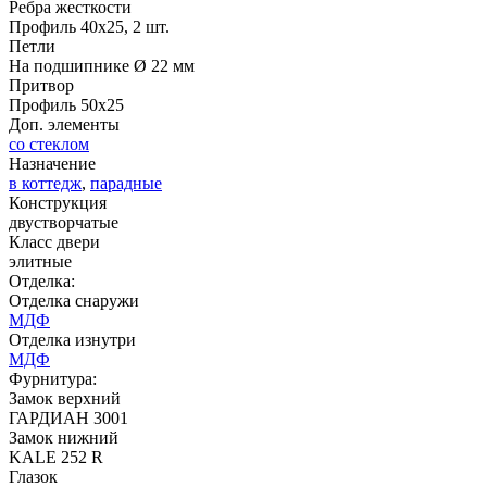
Ребра жесткости
Профиль 40х25, 2 шт.
Д-35 С
Д-35 СС
Петли
На подшипнике Ø 22 мм
Притвор
C51
C52
Профиль 50х25
Доп. элементы
со стеклом
Назначение
в коттедж
,
парадные
Конструкция
двустворчатые
Класс двери
элитные
Д-36 46 30
Д-36 Н
Отделка:
Отделка снаружи
МДФ
Отделка изнутри
C53
C54
МДФ
Фурнитура:
Замок верхний
ГАРДИАН 3001
Замок нижний
KALE 252 R
Глазок