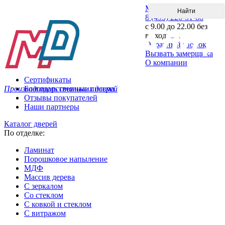
Меню
8 (495) 220-51-88
с 9.00 до 22.00 без
выходных
Обратный звонок
Вызвать замерщика
О компании
Сертификаты
Производитель стальных дверей
Благодарственные письма
Отзывы покупателей
Наши партнеры
Каталог дверей
По отделке:
Ламинат
Порошковое напыление
МДФ
Массив дерева
С зеркалом
Со стеклом
С ковкой и стеклом
С витражом