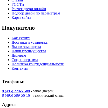
Статьи
ГОСТы
К-36 С
К-36 СС
Расчет двери онлайн
Подбор двери по параметрам
Карта сайта
C71
C72
Покупателю
Как купить
Доставка и установка
Вызов замерщика
Наши преимущества
Дилерам
Соц. программа
К-37 Н
К-46 30
Политика конфиденциальности
Контакты
C73
C75
Телефоны:
8 (495) 220-51-88
- заказ дверей,
8 (495) 589-56-16
- технический отдел
Адрес: