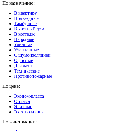
По назначению:
В квартиру
Подъездные
Тамбурные
В частный дом
В коттедж
Парадные
Уличные
Утепленные
C шумоизоляцией
Офисные
Для дачи
Технические
Противопожарные
По цене:
Эконом-класса
Оптима
Элитные
Эксклюзивные
По конструкции: