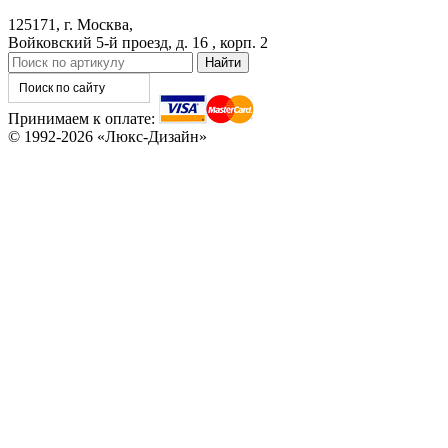
125171, г. Москва,
КНТ
ВЕНГЕ
Войковский 5-й проезд, д. 16 , корп. 2
C76
C77
Принимаем к оплате:
© 1992-2026 «Люкс-Дизайн»
C78
C79