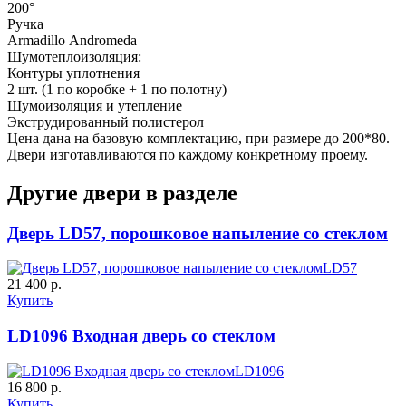
200°
Ручка
Д-36 С
Д-36 СС
Armadillo Аndromeda
Шумотеплоизоляция:
Контуры уплотнения
C55
C56
2 шт. (1 по коробке + 1 по полотну)
Шумоизоляция и утепление
Экструдированный полистерол
Цена дана на базовую комплектацию, при размере до 200*80.
Двери изготавливаются по каждому конкретному проему.
Другие двери в разделе
Д-37 Н
Д-43 30
Дверь LD57, порошковое напыление со стеклом
LD57
21 400 р.
C57
C58
Купить
LD1096 Входная дверь со стеклом
LD1096
16 800 р.
Купить