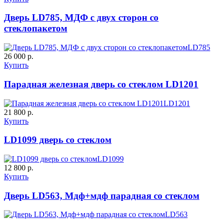
ДНТ
ДС
Дверь LD785, МДФ с двух сторон со
стеклопакетом
C59
C60
LD785
26 000 р.
Купить
Парадная железная дверь со стеклом LD1201
LD1201
21 800 р.
Купить
ДУБ БЕЛЁНЫЙ
ДЗП
LD1099 дверь со стеклом
C61
C62
LD1099
12 800 р.
Купить
Дверь LD563, Мдф+мдф парадная со стеклом
LD563