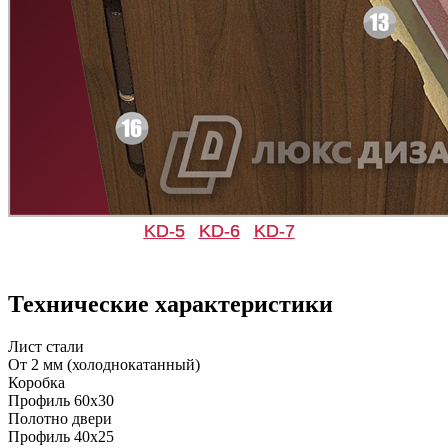
Д-11 СС
Д-15 60
C47
C48
KD-5
KD-6
KD-7
Д-33
Д-35 Н
Технические характеристики
C49
C50
Лист стали
От 2 мм (холоднокатанный)
Коробка
Профиль 60х30
Полотно двери
Профиль 40х25