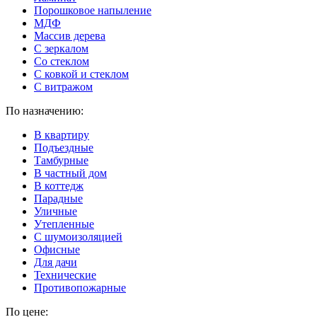
Порошковое напыление
МДФ
Массив дерева
С зеркалом
Со стеклом
С ковкой и стеклом
С витражом
По назначению:
В квартиру
Подъездные
Тамбурные
В частный дом
В коттедж
Парадные
Уличные
Утепленные
C шумоизоляцией
Офисные
Для дачи
Технические
Противопожарные
По цене: