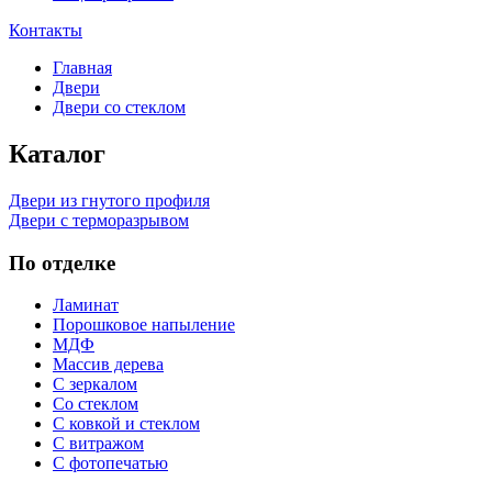
Контакты
Главная
Двери
Двери со стеклом
Каталог
Двери из гнутого профиля
Двери с терморазрывом
По отделке
Ламинат
Порошковое напыление
МДФ
Массив дерева
С зеркалом
Со стеклом
С ковкой и стеклом
С витражом
С фотопечатью