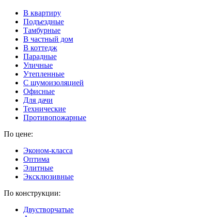
В квартиру
Подъездные
Тамбурные
В частный дом
В коттедж
Парадные
Уличные
Утепленные
C шумоизоляцией
Офисные
Для дачи
Технические
Противопожарные
По цене:
Эконом-класса
Оптима
Элитные
Эксклюзивные
По конструкции:
Двустворчатые