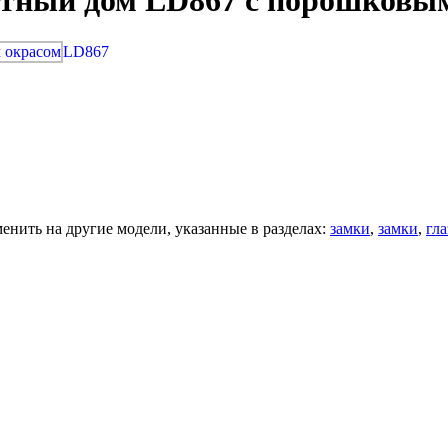
стный дом LD867 с порошковым
LD867
нить на другие модели, указанные в разделах:
замки
,
замки
,
гла