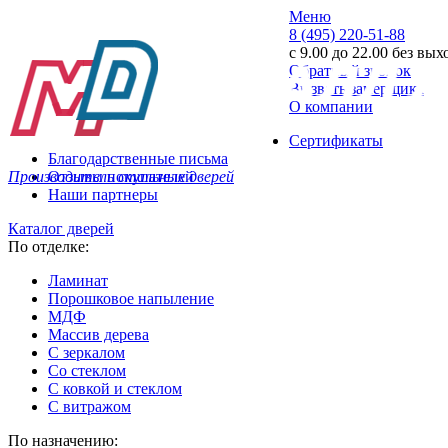
Меню
8 (495) 220-51-88
с 9.00 до 22.00 без вы
Обратный звонок
Вызвать замерщика
О компании
Сертификаты
Благодарственные письма
Производитель стальных дверей
Отзывы покупателей
Наши партнеры
Каталог дверей
По отделке:
Ламинат
Порошковое напыление
МДФ
Массив дерева
С зеркалом
Со стеклом
С ковкой и стеклом
С витражом
По назначению: