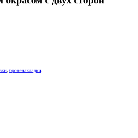
 окрасом с двух сторон
зки
,
броненакладки
.