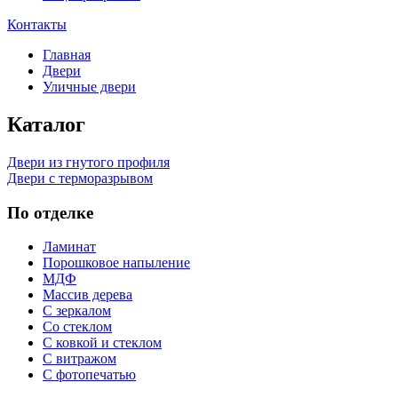
Контакты
Главная
Двери
Уличные двери
Каталог
Двери из гнутого профиля
Двери с терморазрывом
По отделке
Ламинат
Порошковое напыление
МДФ
Массив дерева
С зеркалом
Со стеклом
С ковкой и стеклом
С витражом
С фотопечатью