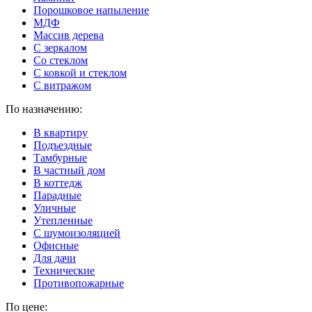
Порошковое напыление
МДФ
Массив дерева
С зеркалом
Со стеклом
С ковкой и стеклом
С витражом
По назначению:
В квартиру
Подъездные
Тамбурные
В частный дом
В коттедж
Парадные
Уличные
Утепленные
C шумоизоляцией
Офисные
Для дачи
Технические
Противопожарные
По цене: