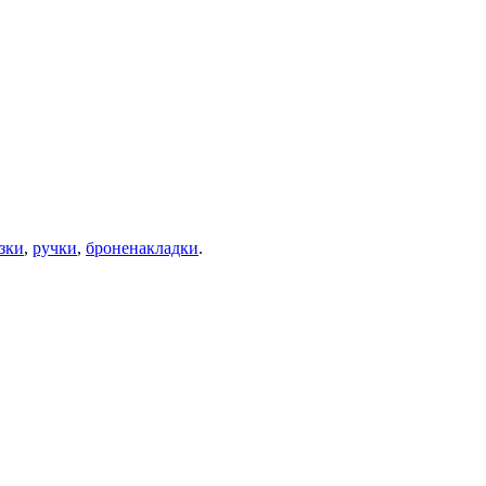
зки
,
ручки
,
броненакладки
.