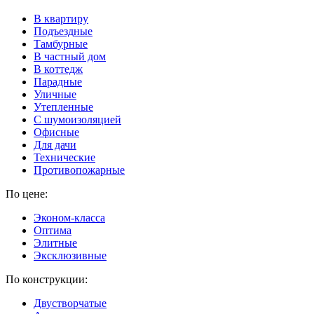
В квартиру
Подъездные
Тамбурные
В частный дом
В коттедж
Парадные
Уличные
Утепленные
C шумоизоляцией
Офисные
Для дачи
Технические
Противопожарные
По цене:
Эконом-класса
Оптима
Элитные
Эксклюзивные
По конструкции:
Двустворчатые