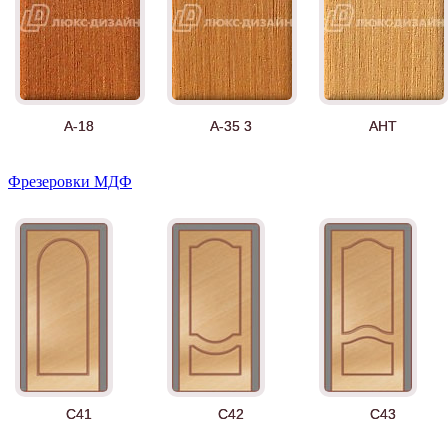
А-18
А-35 3
АНТ
Фрезеровки МДФ
Д-11 СС
Д-15 60
Д-33
C41
C42
C43