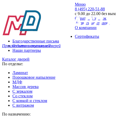
Меню
8 (495) 220-51-88
с 9.00 до 22.00 без вы
Обратный звонок
Вызвать замерщика
О компании
Сертификаты
Благодарственные письма
Производитель стальных дверей
Отзывы покупателей
Наши партнеры
Каталог дверей
По отделке:
Ламинат
Порошковое напыление
МДФ
Массив дерева
С зеркалом
Со стеклом
С ковкой и стеклом
С витражом
По назначению: