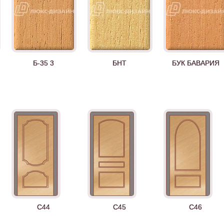
Б-35 3
БНТ
БУК БАВАРИЯ
Д-35 Н
Д-35 С
Д-35 СС
C44
C45
C46