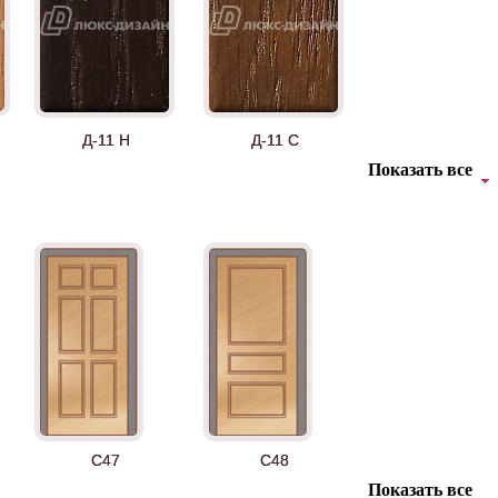
Д-11 Н
Д-11 С
Показать все
Д-36 46 30
Д-36 Н
C47
C48
Показать все