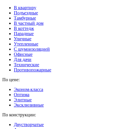
В квартиру
Подъездные
Тамбурные
В частный дом
В коттедж
Парадные
Уличные
Утепленные
C шумоизоляцией
Офисные
Для дачи
Технические
Противопожарные
По цене:
Эконом-класса
Оптима
Элитные
Эксклюзивные
По конструкции:
Двустворчатые