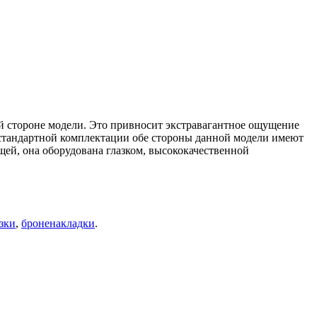
ей стороне модели. Это привносит экстравагантное ощущение
В стандартной комплектации обе стороны данной модели имеют
ей, она оборудована глазком, высококачественной
зки
,
броненакладки
.