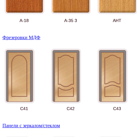
А-18
А-35 3
АНТ
Фрезеровки МДФ
Д-11 СС
Д-15 60
Д-33
C41
C42
C43
Панели с зеркалом/стеклом