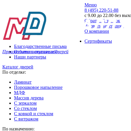
Меню
8 (495) 220-51-88
с 9.00 до 22.00 без вы
Обратный звонок
Вызвать замерщика
О компании
Сертификаты
Благодарственные письма
Производитель стальных дверей
Отзывы покупателей
Наши партнеры
Каталог дверей
По отделке:
Ламинат
Порошковое напыление
МДФ
Массив дерева
С зеркалом
Со стеклом
С ковкой и стеклом
С витражом
По назначению: