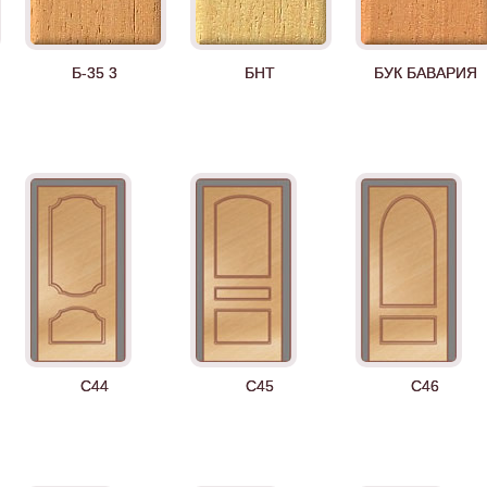
Б-35 3
БНТ
БУК БАВАРИЯ
Д-35 Н
Д-35 С
Д-35 СС
C44
C45
C46