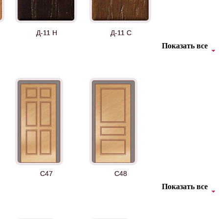
Д-11 Н
Д-11 С
Показать все
Д-36 46 30
Д-36 Н
C47
C48
Показать все