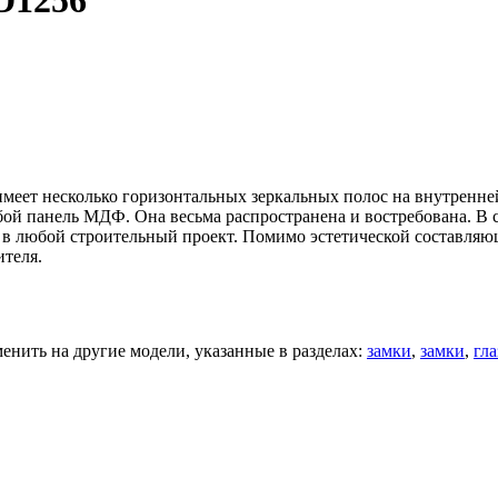
D1256
имеет несколько горизонтальных зеркальных полос на внутренн
собой панель МДФ. Она весьма распространена и востребована. 
 в любой строительный проект. Помимо эстетической составляющ
ителя.
нить на другие модели, указанные в разделах:
замки
,
замки
,
гла