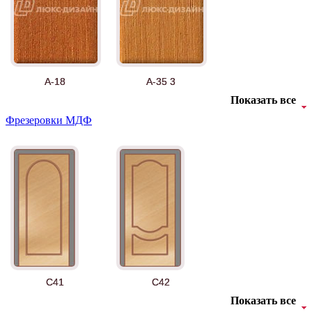
А-18
А-35 3
Показать все
Фрезеровки МДФ
АНТ
Б-35 3
C41
C42
Показать все