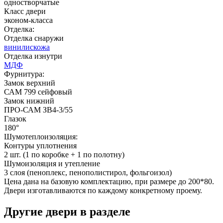
одностворчатые
Класс двери
эконом-класса
Отделка:
Отделка снаружи
винилискожа
Отделка изнутри
Д-36 С
Д-36 СС
МДФ
Фурнитура:
Замок верхний
САМ 799 сейфовый
C55
C56
Замок нижний
ПРО-САМ ЗВ4-3/55
Глазок
180°
Шумотеплоизоляция:
Контуры уплотнения
2 шт. (1 по коробке + 1 по полотну)
Шумоизоляция и утепление
3 слоя (пеноплекс, пенополистирол, фольгоизол)
Д-37 Н
Д-43 30
Цена дана на базовую комплектацию, при размере до 200*80.
Двери изготавливаются по каждому конкретному проему.
C57
C58
Другие двери в разделе