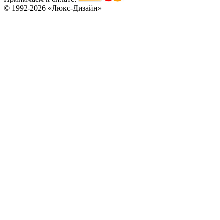
© 1992-2026 «Люкс-Дизайн»
C80
C81
C82
C83