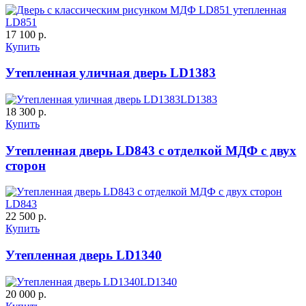
LD851
17 100 р.
Купить
Утепленная уличная дверь LD1383
К-10 60
К-11 Н
LD1383
18 300 р.
Купить
C63
C64
Утепленная дверь LD843 с отделкой МДФ с двух
сторон
LD843
22 500 р.
Купить
К-11 С
К-11 СС
Утепленная дверь LD1340
LD1340
C65
C66
20 000 р.