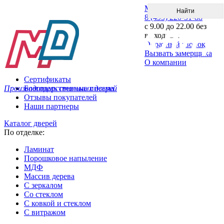
Меню
8 (495) 220-51-88
с 9.00 до 22.00 без
выходных
Обратный звонок
Вызвать замерщика
О компании
Сертификаты
Производитель стальных дверей
Благодарственные письма
Отзывы покупателей
Наши партнеры
Каталог дверей
По отделке:
Ламинат
Порошковое напыление
МДФ
Массив дерева
С зеркалом
Со стеклом
С ковкой и стеклом
С витражом