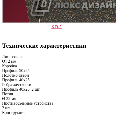
KD-1
Д-35 С
Д-35 СС
Технические характеристики
C51
C52
Лист стали
От 2 мм
Коробка
Профиль 50х25
Полотно двери
Профиль 40х25
Ребра жесткости
Профиль 40х25, 2 шт.
Д-36 46 30
Д-36 Н
Петли
Ø 22 мм
Противосьемные устройства
C53
C54
2 шт
Конструкция