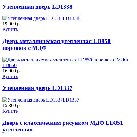
Утепленная дверь LD1338
LD1338
19 000 р.
Купить
ДНТ
ДС
Дверь металлическая утепленная LD850
порошок с МДФ
C59
C60
LD850
16 900 р.
Купить
Утепленная дверь LD1337
LD1337
15 800 р.
ДУБ БЕЛЁНЫЙ
ДЗП
Купить
Дверь с классическим рисунком МДФ LD851
C61
C62
утепленная