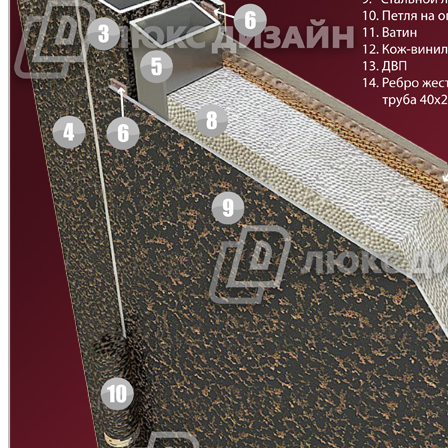
Д-11 СС
Д-15 60
C47
C48
Д-33
Д-35 Н
C49
C50