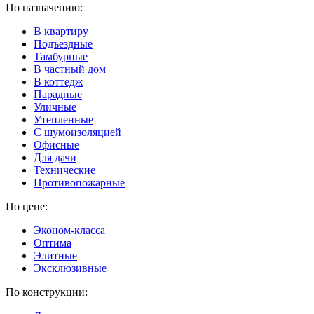
По назначению:
В квартиру
Подъездные
Тамбурные
В частный дом
В коттедж
Парадные
Уличные
Утепленные
C шумоизоляцией
Офисные
Для дачи
Технические
Противопожарные
По цене:
Эконом-класса
Оптима
Элитные
Эксклюзивные
По конструкции: