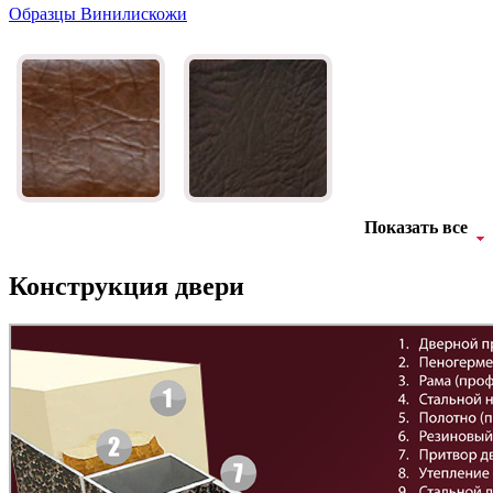
Образцы Винилискожи
БНТ
БУК БАВАРИЯ
C43
C44
Показать все
Конструкция двери
Д-11 Н
Д-11 С
C45
C46