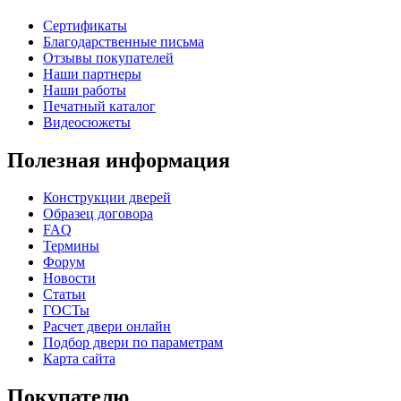
Сертификаты
Благодарственные письма
Отзывы покупателей
Наши партнеры
Наши работы
Печатный каталог
К-36 С
К-36 СС
Видеосюжеты
Полезная информация
C71
C72
Конструкции дверей
Образец договора
FAQ
Термины
Форум
Новости
Статьи
ГОСТы
К-37 Н
К-46 30
Расчет двери онлайн
Подбор двери по параметрам
Карта сайта
C73
C75
Покупателю