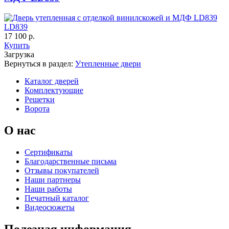
Порошковое напыление "Шелк"
К-11 С
К-11 СС
LD839
17 100 р.
Купить
Загрузка
Вернуться в раздел:
Утепленные двери
Каталог дверей
Комплектующие
Решетки
Ворота
К-35 С
К-35 СС
О нас
Сертификаты
Благодарственные письма
Отзывы покупателей
Наши партнеры
Наши работы
Печатный каталог
Видеосюжеты
Полезная информация