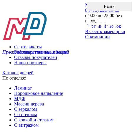
Меню
8 (495) 220-51-88
с 9.00 до 22.00 без
выходных
Обратный звонок
Вызвать замерщика
О компании
Сертификаты
Производитель стальных дверей
Благодарственные письма
Отзывы покупателей
Наши партнеры
Каталог дверей
По отделке:
Ламинат
Порошковое напыление
МДФ
Массив дерева
С зеркалом
Со стеклом
С ковкой и стеклом
С витражом