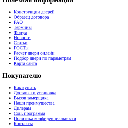
К-36 46 30
К-36 Н
Конструкции дверей
Образец договора
FAQ
Термины
Форум
Новости
Статьи
ГОСТы
Расчет двери онлайн
Подбор двери по параметрам
Карта сайта
К-36 С
К-36 СС
Покупателю
Как купить
Доставка и установка
Вызов замерщика
Наши преимущества
Дилерам
Соц. программа
Политика конфиденциальности
Контакты