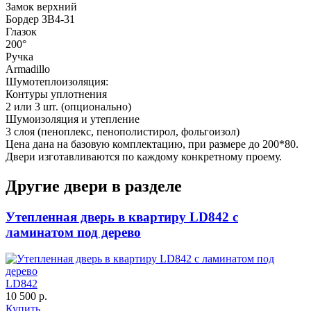
Д-36 46 30
Д-36 Н
Замок верхний
Бордер ЗВ4-31
Глазок
200°
Ручка
Armadillo
Шумотеплоизоляция:
Контуры уплотнения
2 или 3 шт. (опционально)
Шумоизоляция и утепление
3 слоя (пеноплекс, пенополистирол, фольгоизол)
Цена дана на базовую комплектацию, при размере до 200*80.
Двери изготавливаются по каждому конкретному проему.
Д-36 С
Д-36 СС
Другие двери в разделе
Утепленная дверь в квартиру LD842 с
ламинатом под дерево
LD842
10 500 р.
Купить