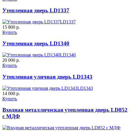
Д-37 Н
Д-43 30
Утепленная дверь LD1337
LD1337
15 800 р.
Купить
Утепленная дверь LD1340
LD1340
20 000 р.
Купить
ДНТ
ДС
Утепленная уличная дверь LD1343
LD1343
14 000 р.
Купить
Входная металлическая утепленная дверь LD852
Порошковое напыление
с МДФ
"Крокодил"