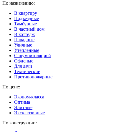
По назначению:
В квартиру
Подъездные
Тамбурные
В частный дом
В коттедж
Парадные
Уличные
Утепленные
C шумоизоляцией
Офисные
Для дачи
Технические
Противопожарные
По цене:
Эконом-класса
Оптима
Элитные
Эксклюзивные
По конструкции: