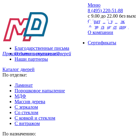
Меню
8 (495) 220-51-88
с 9.00 до 22.00 без вы
Обратный звонок
Вызвать замерщика
О компании
Сертификаты
Благодарственные письма
Производитель стальных дверей
Отзывы покупателей
Наши партнеры
Каталог дверей
По отделке:
Ламинат
Порошковое напыление
МДФ
Массив дерева
С зеркалом
Со стеклом
С ковкой и стеклом
С витражом
По назначению: