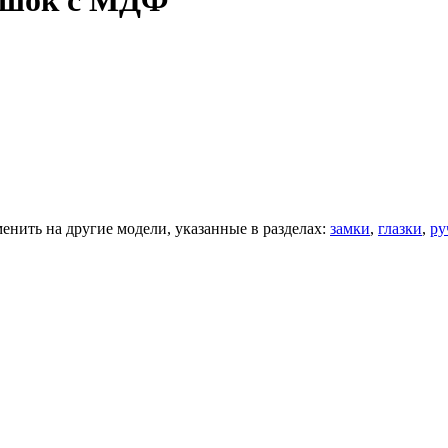
ошок с МДФ
нить на другие модели, указанные в разделах:
замки
,
глазки
,
ру