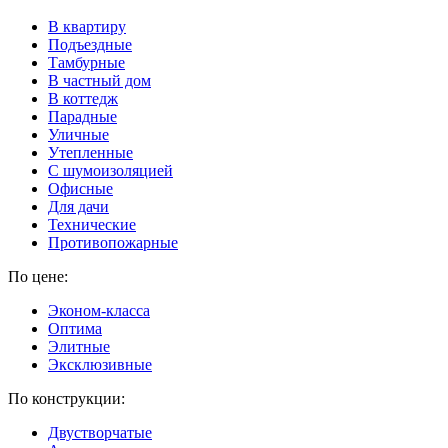
В квартиру
Подъездные
Тамбурные
В частный дом
В коттедж
Парадные
Уличные
Утепленные
C шумоизоляцией
Офисные
Для дачи
Технические
Противопожарные
По цене:
Эконом-класса
Оптима
Элитные
Эксклюзивные
По конструкции:
Двустворчатые