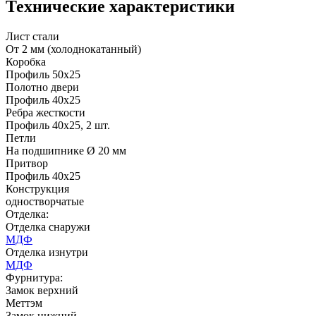
Технические характеристики
C49
C50
Лист стали
От 2 мм (холоднокатанный)
Коробка
Профиль 50х25
Полотно двери
Профиль 40х25
Ребра жесткости
Профиль 40х25, 2 шт.
Д-35 С
Д-35 СС
Петли
На подшипнике Ø 20 мм
Притвор
C51
C52
Профиль 40х25
Конструкция
одностворчатые
Отделка:
Отделка снаружи
МДФ
Отделка изнутри
МДФ
Фурнитура:
Д-36 46 30
Д-36 Н
Замок верхний
Меттэм
Замок нижний