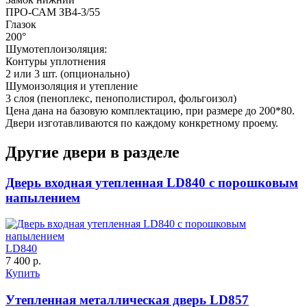
ПРО-САМ ЗВ4-3/55
C53
C54
Глазок
200°
Шумотеплоизоляция:
Контуры уплотнения
2 или 3 шт. (опционально)
Шумоизоляция и утепление
3 слоя (пеноплекс, пенополистирол, фольгоизол)
Цена дана на базовую комплектацию, при размере до 200*80.
Двери изготавливаются по каждому конкретному проему.
Д-36 С
Д-36 СС
Другие двери в разделе
C55
C56
Дверь входная утепленная LD840 с порошковым
напылением
LD840
7 400 р.
Купить
Д-37 Н
Д-43 30
Утепленная металлическая дверь LD857