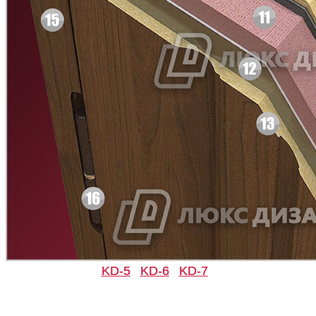
C45
C46
Д-11 СС
Д-15 60
C47
C48
KD-5
KD-6
KD-7
Д-33
Д-35 Н