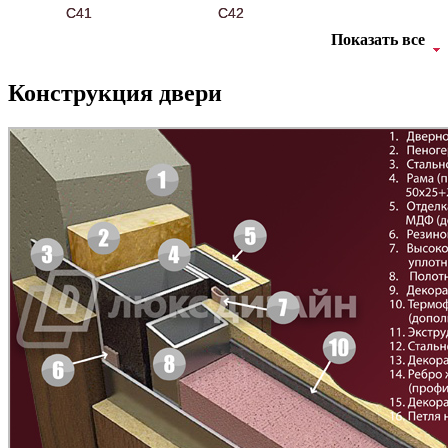
C41
C42
Показать все
Конструкция двери
БНТ
БУК БАВАРИЯ
C43
C44
Д-11 Н
Д-11 С