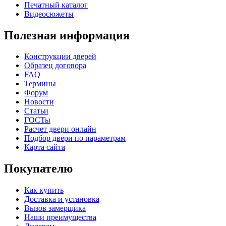
Печатный каталог
Видеосюжеты
C69
C70
Полезная информация
Конструкции дверей
Образец договора
FAQ
Термины
Форум
К-36 С
К-36 СС
Новости
Статьи
ГОСТы
C71
C72
Расчет двери онлайн
Подбор двери по параметрам
Карта сайта
Покупателю
Как купить
Доставка и установка
Вызов замерщика
К-37 Н
К-46 30
Наши преимущества