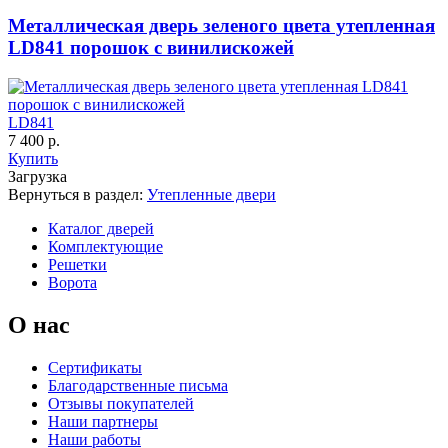
Металлическая дверь зеленого цвета утепленная
C65
C66
LD841 порошок с винилискожей
LD841
7 400 р.
Купить
Загрузка
К-35 С
К-35 СС
Вернуться в раздел:
Утепленные двери
Каталог дверей
Комплектующие
C67
C68
Решетки
Ворота
О нас
Сертификаты
Благодарственные письма
Отзывы покупателей
К-36 46 30
К-36 Н
Наши партнеры
Наши работы