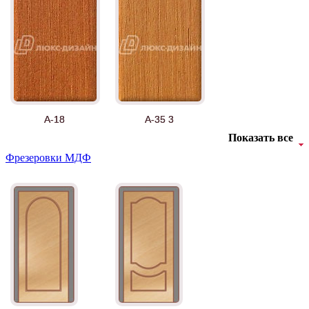
А-18
А-35 3
Показать все
Фрезеровки МДФ
АНТ
Б-35 3