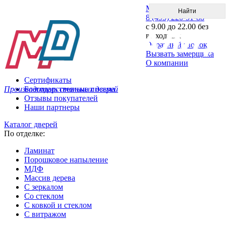
Меню
8 (495) 220-51-88
с 9.00 до 22.00 без
выходных
Обратный звонок
Вызвать замерщика
О компании
Сертификаты
Производитель стальных дверей
Благодарственные письма
Отзывы покупателей
Наши партнеры
Каталог дверей
По отделке:
Ламинат
Порошковое напыление
МДФ
Массив дерева
С зеркалом
Со стеклом
С ковкой и стеклом
С витражом