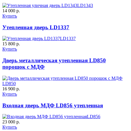
LD1343
C61
C62
14 000 р.
Купить
Утепленная дверь LD1337
LD1337
15 800 р.
Купить
К-10 60
К-11 Н
Дверь металлическая утепленная LD850
порошок с МДФ
C63
C64
LD850
16 900 р.
Купить
Входная дверь МДФ LD856 утепленная
LD856
К-11 С
К-11 СС
23 000 р.
Купить