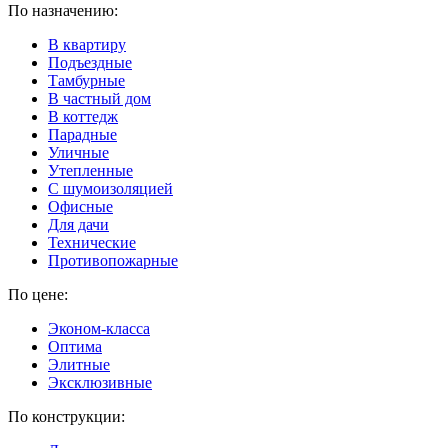
По назначению:
В квартиру
Подъездные
Тамбурные
В частный дом
В коттедж
Парадные
Уличные
Утепленные
C шумоизоляцией
Офисные
Для дачи
Технические
Противопожарные
По цене:
Эконом-класса
Оптима
Элитные
Эксклюзивные
По конструкции: