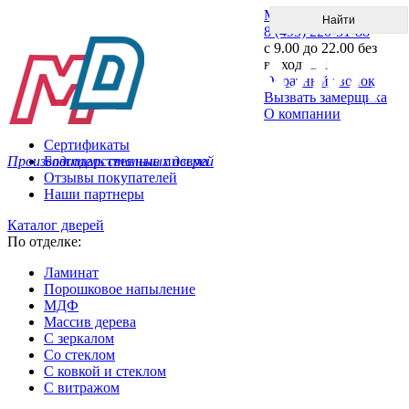
Меню
8 (495) 220-51-88
с 9.00 до 22.00 без
выходных
Обратный звонок
Вызвать замерщика
О компании
Сертификаты
Производитель стальных дверей
Благодарственные письма
Отзывы покупателей
Наши партнеры
Каталог дверей
По отделке:
Ламинат
Порошковое напыление
МДФ
Массив дерева
С зеркалом
Со стеклом
С ковкой и стеклом
С витражом