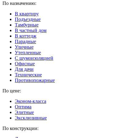
По назначению:
В квартиру
Подъездные
Тамбурные
В частный дом
В коттедж
Парадные
Уличные
Утепленные
C шумоизоляцией
Офисные
Для дачи
Технические
Противопожарные
По цене:
Эконом-класса
Оптима
Элитные
Эксклюзивные
По конструкции: