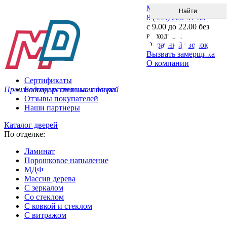
Меню
8 (495) 220-51-88
с 9.00 до 22.00 без
выходных
Обратный звонок
Вызвать замерщика
О компании
Сертификаты
Производитель стальных дверей
Благодарственные письма
Отзывы покупателей
Наши партнеры
Каталог дверей
По отделке:
Ламинат
Порошковое напыление
МДФ
Массив дерева
С зеркалом
Со стеклом
С ковкой и стеклом
С витражом