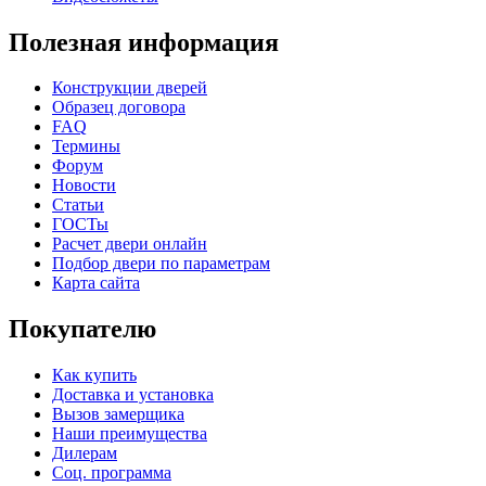
Полезная информация
Конструкции дверей
Порошковое напыление "Шелк"
Образец договора
FAQ
Термины
Форум
Новости
Статьи
ГОСТы
Расчет двери онлайн
Подбор двери по параметрам
Карта сайта
Покупателю
Как купить
Доставка и установка
Вызов замерщика
Наши преимущества
Дилерам
Соц. программа