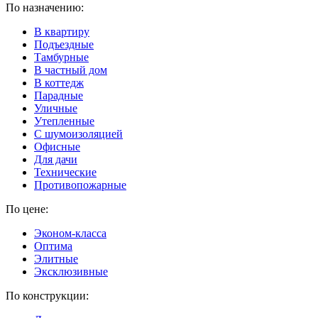
По назначению:
В квартиру
Подъездные
Тамбурные
В частный дом
В коттедж
Парадные
Уличные
Утепленные
C шумоизоляцией
Офисные
Для дачи
Технические
Противопожарные
По цене:
Эконом-класса
Оптима
Элитные
Эксклюзивные
По конструкции: