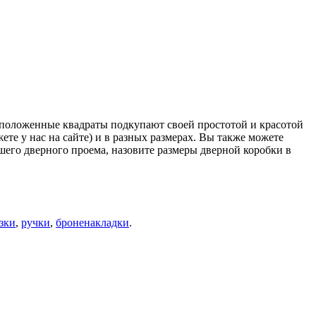
асположенные квадраты подкупают своей простотой и красотой
е у нас на сайте) и в разных размерах. Вы также можете
шего дверного проема, назовите размеры дверной коробки в
зки
,
ручки
,
броненакладки
.