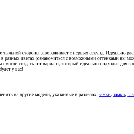
ее тыльной стороны завораживает с первых секунд. Идеально р
 разных цветах (ознакомиться с возможными оттенками вы может
смогли создать тот вариант, который идеально подходит для ва
удет у вас!
нить на другие модели, указанные в разделах:
замки
,
замки
,
гла