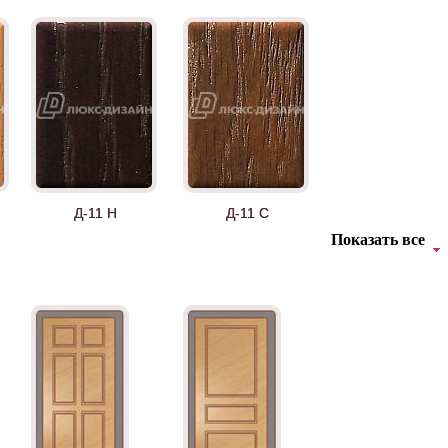
Д-11 Н
Д-11 С
Показать все
Д-36 46 30
Д-36 Н