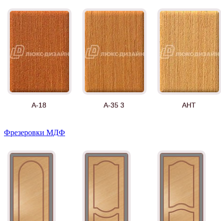
А-18
А-35 3
АНТ
Фрезеровки МДФ
Д-11 СС
Д-15 60
Д-33