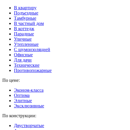
В квартиру
Подъездные
Тамбурные
В частный дом
В коттедж
Парадные
Уличные
Утепленные
C шумоизоляцией
Офисные
Для дачи
Технические
Противопожарные
По цене:
Эконом-класса
Оптима
Элитные
Эксклюзивные
По конструкции:
Двустворчатые