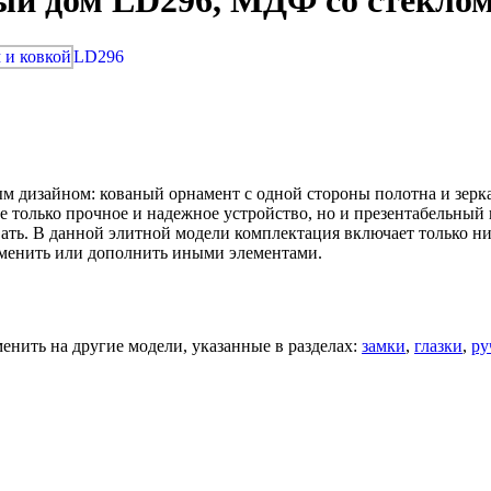
ый дом LD296, МДФ со стеклом
LD296
дизайном: кованый орнамент с одной стороны полотна и зерка
только прочное и надежное устройство, но и презентабельный в
вать. В данной элитной модели комплектация включает только ни
аменить или дополнить иными элементами.
нить на другие модели, указанные в разделах:
замки
,
глазки
,
ру