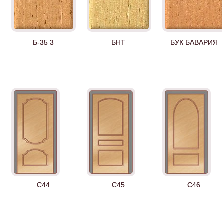
Б-35 3
БНТ
БУК БАВАРИЯ
Д-35 Н
Д-35 С
Д-35 СС
C44
C45
C46