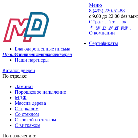
Меню
8 (495) 220-51-88
с 9.00 до 22.00 без вы
Обратный звонок
Вызвать замерщика
О компании
Сертификаты
Благодарственные письма
Производитель стальных дверей
Отзывы покупателей
Наши партнеры
Каталог дверей
По отделке:
Ламинат
Порошковое напыление
МДФ
Массив дерева
С зеркалом
Со стеклом
С ковкой и стеклом
С витражом
По назначению: