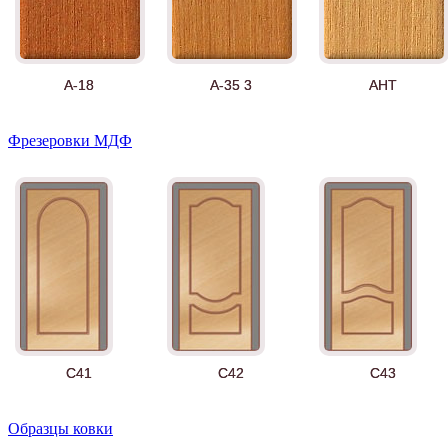
А-18
А-35 3
АНТ
Фрезеровки МДФ
Д-11 СС
Д-15 60
Д-33
C41
C42
C43
Образцы ковки