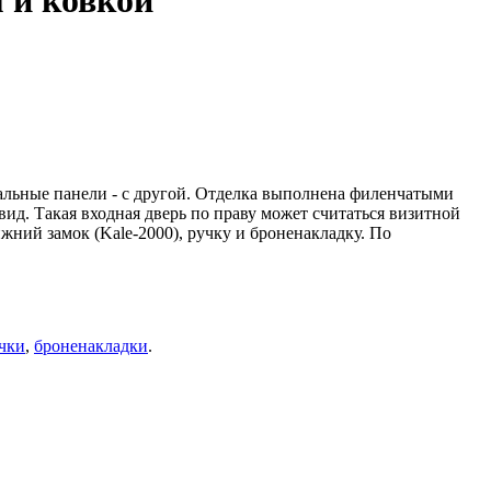
 и ковкой
льные панели - с другой. Отделка выполнена филенчатыми
ид. Такая входная дверь по праву может считаться визитной
жний замок (Kale-2000), ручку и броненакладку. По
чки
,
броненакладки
.