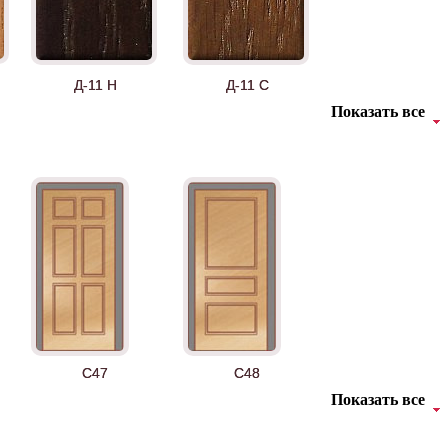
Д-11 Н
Д-11 С
Показать все
Д-36 46 30
Д-36 Н
C47
C48
Показать все