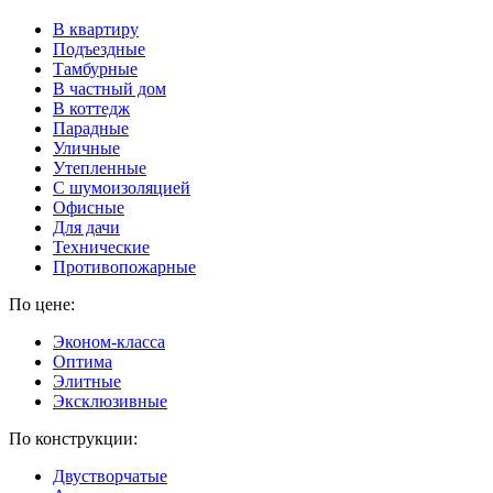
В квартиру
Подъездные
Тамбурные
В частный дом
В коттедж
Парадные
Уличные
Утепленные
C шумоизоляцией
Офисные
Для дачи
Технические
Противопожарные
По цене:
Эконом-класса
Оптима
Элитные
Эксклюзивные
По конструкции:
Двустворчатые