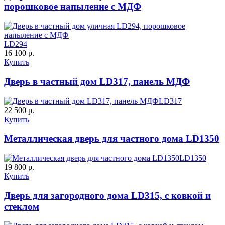
порошковое напыление с МДФ
ДУБ БЕЛЁНЫЙ
ДЗП
C61
C62
LD294
16 100 р.
Купить
Дверь в частный дом LD317, панель МДФ
LD317
22 500 р.
Купить
Порошковое напыление
К-10 60
К-11 Н
"Крокодил"
Металлическая дверь для частного дома LD1350
C63
C64
LD1350
19 800 р.
Купить
Дверь для загородного дома LD315, с ковкой и
стеклом