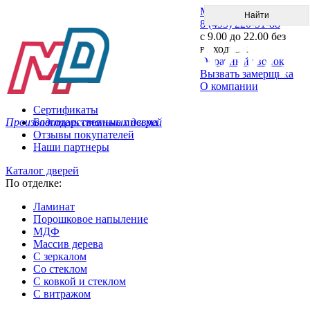
Меню
8 (495) 220-51-88
с 9.00 до 22.00 без
выходных
Обратный звонок
Вызвать замерщика
О компании
Сертификаты
Производитель стальных дверей
Благодарственные письма
Отзывы покупателей
Наши партнеры
Каталог дверей
По отделке:
Ламинат
Порошковое напыление
МДФ
Массив дерева
С зеркалом
Со стеклом
С ковкой и стеклом
С витражом