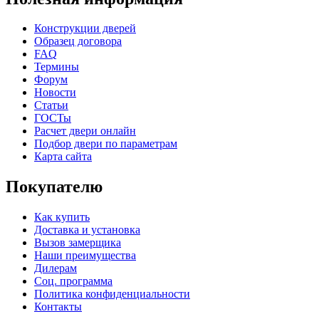
К-37 Н
К-46 30
Конструкции дверей
Образец договора
FAQ
C73
C75
Термины
Форум
Новости
Статьи
ГОСТы
Расчет двери онлайн
Подбор двери по параметрам
Карта сайта
КНТ
ВЕНГЕ
Покупателю
Как купить
C76
C77
Доставка и установка
Вызов замерщика
Наши преимущества
Дилерам
Соц. программа
Политика конфиденциальности
Контакты