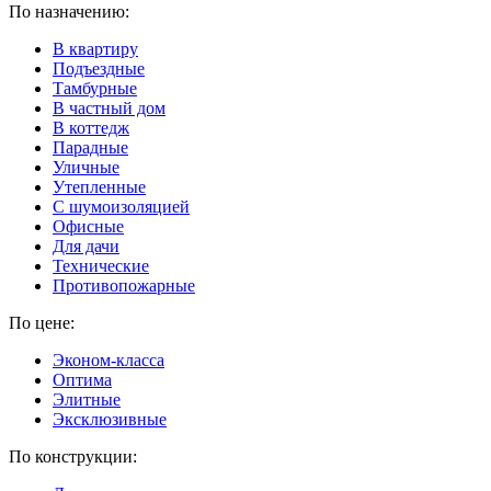
По назначению:
В квартиру
Подъездные
Тамбурные
В частный дом
В коттедж
Парадные
Уличные
Утепленные
C шумоизоляцией
Офисные
Для дачи
Технические
Противопожарные
По цене:
Эконом-класса
Оптима
Элитные
Эксклюзивные
По конструкции: