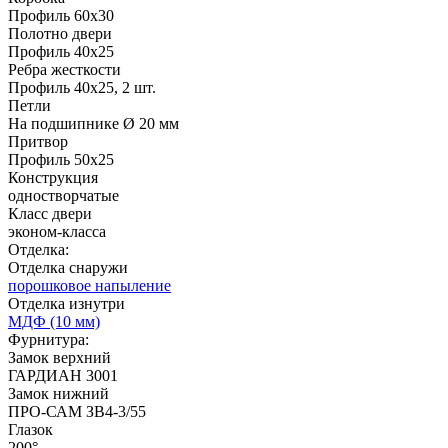
Профиль 60х30
Д-36 46 30
Д-36 Н
Полотно двери
Профиль 40х25
Ребра жесткости
C53
C54
Профиль 40х25, 2 шт.
Петли
На подшипнике Ø 20 мм
Притвор
Рисунок 11
Рисунок 12
Профиль 50х25
Конструкция
одностворчатые
Класс двери
эконом-класса
Д-36 С
Д-36 СС
Отделка:
Отделка снаружи
порошковое напыление
Отделка изнутри
C55
C56
МДФ (10 мм)
Фурнитура:
Замок верхний
ГАРДИАН 3001
Рисунок 13
Рисунок 14
Замок нижний
ПРО-САМ ЗВ4-3/55
Глазок
200°