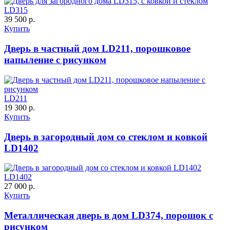
LD315
К-11 С
К-11 СС
39 500 р.
Купить
C65
C66
Дверь в частный дом LD211, порошковое
напыление с рисунком
LD211
19 300 р.
Купить
К-35 С
К-35 СС
Дверь в загородный дом со стеклом и ковкой
LD1402
C67
C68
Порошковое напыление "Шелк"
LD1402
27 000 р.
Купить
Металлическая дверь в дом LD374, порошок с
рисунком