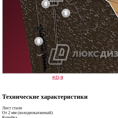
Д-33
Д-35 Н
C49
C50
Рисунок 7
Рисунок 8
Д-35 С
Д-35 СС
KD-9
C51
C52
Технические характеристики
Рисунок 9
Рисунок 10
Лист стали
От 2 мм (холоднокатанный)
Коробка