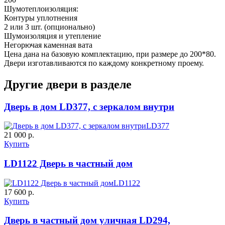
Шумотеплоизоляция:
Д-37 Н
Д-43 30
Контуры уплотнения
2 или 3 шт. (опционально)
Шумоизоляция и утепление
C57
C58
Негорючая каменная вата
Цена дана на базовую комплектацию, при размере до 200*80.
Двери изготавливаются по каждому конкретному проему.
Рисунок 15
Другие двери в разделе
Дверь в дом LD377, с зеркалом внутри
ДНТ
ДС
LD377
21 000 р.
Купить
C59
C60
LD1122 Дверь в частный дом
LD1122
17 600 р.
Купить
Дверь в частный дом уличная LD294,