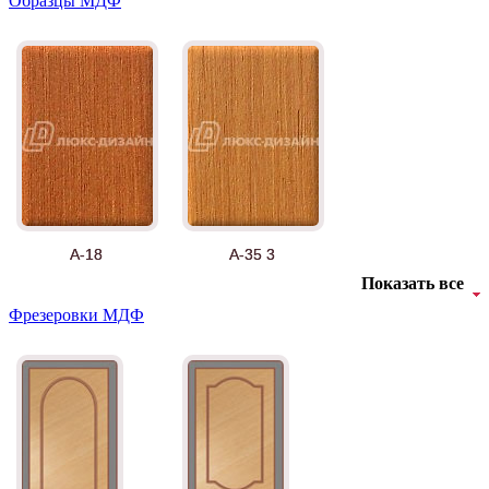
Образцы МДФ
А-18
А-35 3
Показать все
Фрезеровки МДФ