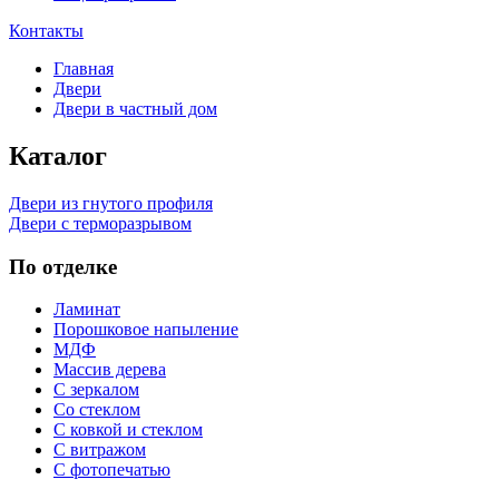
Контакты
Главная
Двери
Двери в частный дом
Каталог
Двери из гнутого профиля
Двери с терморазрывом
По отделке
Ламинат
Порошковое напыление
МДФ
Массив дерева
С зеркалом
Со стеклом
С ковкой и стеклом
С витражом
С фотопечатью