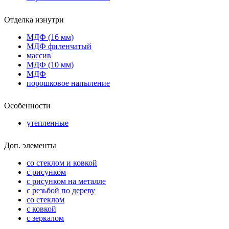
Отделка изнутри
МДФ (16 мм)
МДФ филенчатый
массив
МДФ (10 мм)
МДФ
порошковое напыление
Особенности
утепленные
Доп. элементы
со стеклом и ковкой
с рисунком
с рисунком на металле
с резьбой по дереву
со стеклом
с ковкой
с зеркалом