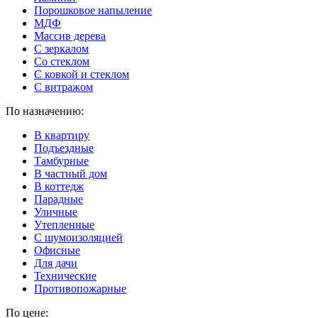
Порошковое напыление
МДФ
Массив дерева
С зеркалом
Со стеклом
С ковкой и стеклом
С витражом
По назначению:
В квартиру
Подъездные
Тамбурные
В частный дом
В коттедж
Парадные
Уличные
Утепленные
C шумоизоляцией
Офисные
Для дачи
Технические
Противопожарные
По цене: