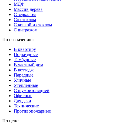
МДФ
Массив дерева
С зеркалом
Со стеклом
С ковкой и стеклом
С витражом
По назначению:
В квартиру
Подъездные
Тамбурные
В частный дом
В коттедж
Парадные
Уличные
Утепленные
C шумоизоляцией
Офисные
Для дачи
Технические
Противопожарные
По цене: