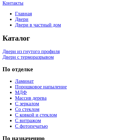
Контакты
Главная
Двери
Двери в частный дом
Каталог
Двери из гнутого профиля
Двери с терморазрывом
По отделке
Ламинат
Порошковое напыление
МДФ
Массив дерева
С зеркалом
Со стеклом
С ковкой и стеклом
С витражом
С фотопечатью
По назначению