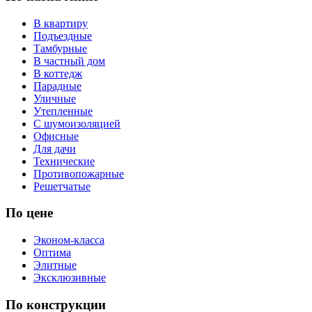
В квартиру
Подъездные
Тамбурные
В частный дом
В коттедж
Парадные
Уличные
Утепленные
С шумоизоляцией
Офисные
Для дачи
Технические
Противопожарные
Решетчатые
По цене
Эконом-класса
Оптима
Элитные
Эксклюзивные
По конструкции