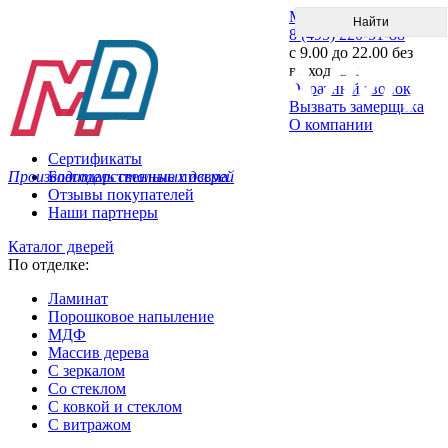
Меню
8 (495) 220-51-88
с 9.00 до 22.00 без
выходных
Обратный звонок
Вызвать замерщика
О компании
Сертификаты
Производитель стальных дверей
Благодарственные письма
Отзывы покупателей
Наши партнеры
Каталог дверей
По отделке:
Ламинат
Порошковое напыление
МДФ
Массив дерева
С зеркалом
Со стеклом
С ковкой и стеклом
С витражом