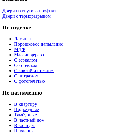
Двери из гнутого профиля
Двери с терморазрывом
По отделке
Ламинат
Порошковое напыление
МДФ
Массив дерева
С зеркалом
Со стеклом
С ковкой и стеклом
С витражом
С фотопечатью
По назначению
В квартиру
Подъездные
Тамбурные
В частный дом
В коттедж
Парадные