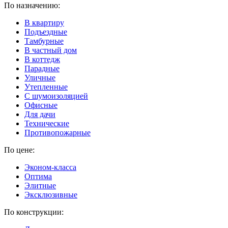
По назначению:
В квартиру
Подъездные
Тамбурные
В частный дом
В коттедж
Парадные
Уличные
Утепленные
C шумоизоляцией
Офисные
Для дачи
Технические
Противопожарные
По цене:
Эконом-класса
Оптима
Элитные
Эксклюзивные
По конструкции: