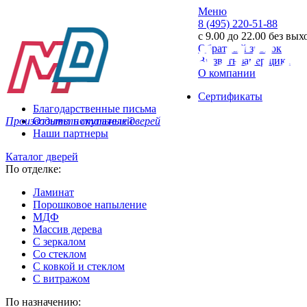
Меню
8 (495) 220-51-88
с 9.00 до 22.00 без вы
Обратный звонок
Вызвать замерщика
О компании
Сертификаты
Благодарственные письма
Производитель стальных дверей
Отзывы покупателей
Наши партнеры
Каталог дверей
По отделке:
Ламинат
Порошковое напыление
МДФ
Массив дерева
С зеркалом
Со стеклом
С ковкой и стеклом
С витражом
По назначению: