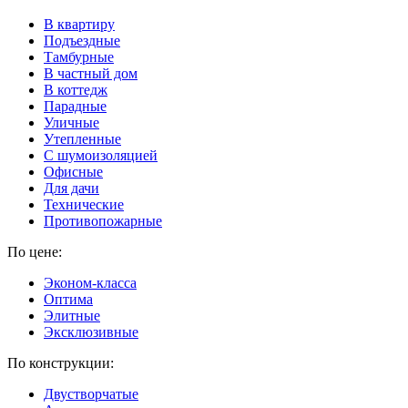
В квартиру
Подъездные
Тамбурные
В частный дом
В коттедж
Парадные
Уличные
Утепленные
C шумоизоляцией
Офисные
Для дачи
Технические
Противопожарные
По цене:
Эконом-класса
Оптима
Элитные
Эксклюзивные
По конструкции:
Двустворчатые