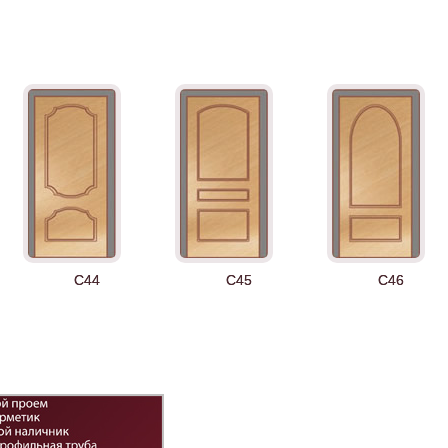
Д-35 Н
Д-35 С
Д-35 СС
C44
C45
C46
Д-43 30
ДНТ
ДС