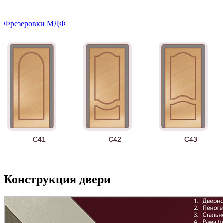
Фрезеровки МДФ
Д-11 СС
Д-15 60
Д-33
C41
C42
C43
Конструкция двери
Д-36 С
Д-36 СС
Д-37 Н