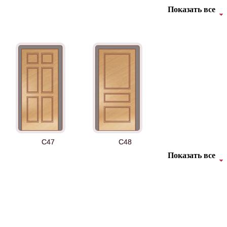
Показать все
Д-36 46 30
Д-36 Н
C47
C48
Показать все
ДУБ БЕЛЁНЫЙ
ДЗП