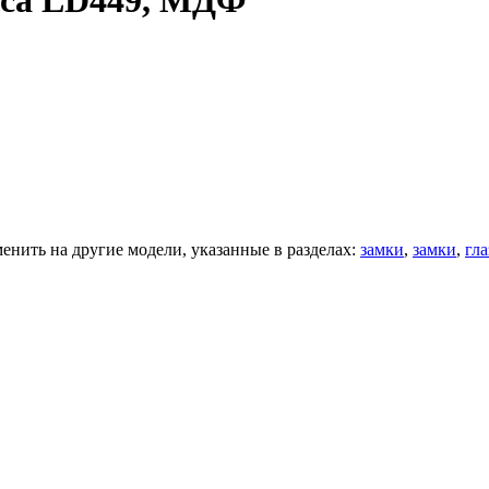
иса LD449, МДФ
нить на другие модели, указанные в разделах:
замки
,
замки
,
гла