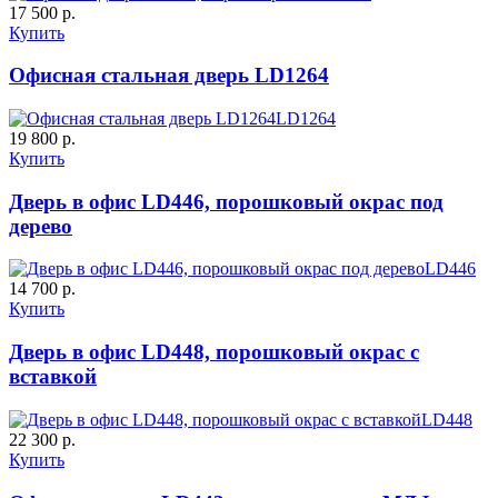
C59
C60
17 500 р.
Купить
Офисная стальная дверь LD1264
LD1264
19 800 р.
Купить
ДУБ БЕЛЁНЫЙ
ДЗП
Дверь в офис LD446, порошковый окрас под
дерево
C61
C62
LD446
14 700 р.
Купить
Дверь в офис LD448, порошковый окрас с
вставкой
LD448
Порошковое напыление
К-10 60
К-11 Н
22 300 р.
Купить
"Крокодил"