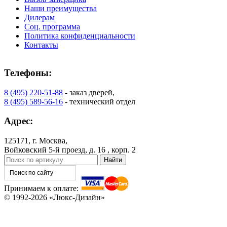
C71
C72
Наши преимущества
Дилерам
Соц. программа
Политика конфиденциальности
Контакты
Телефоны:
К-37 Н
К-46 30
8 (495) 220-51-88
- заказ дверей,
8 (495) 589-56-16
- технический отдел
C73
C75
Адрес:
125171, г. Москва,
Войковский 5-й проезд, д. 16 , корп. 2
Принимаем к оплате:
© 1992-2026 «Люкс-Дизайн»
КНТ
ВЕНГЕ