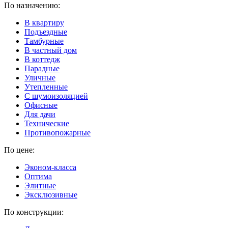
По назначению:
В квартиру
Подъездные
Тамбурные
В частный дом
В коттедж
Парадные
Уличные
Утепленные
C шумоизоляцией
Офисные
Для дачи
Технические
Противопожарные
По цене:
Эконом-класса
Оптима
Элитные
Эксклюзивные
По конструкции: