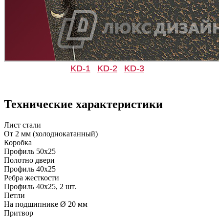
KD-1
KD-2
KD-3
Д-33
Д-35 Н
Технические характеристики
C49
C50
Лист стали
От 2 мм (холоднокатанный)
Коробка
Профиль 50х25
Полотно двери
Профиль 40х25
Ребра жесткости
Профиль 40х25, 2 шт.
Д-35 С
Д-35 СС
Петли
На подшипнике Ø 20 мм
Притвор
C51
C52