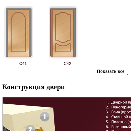
АНТ
Б-35 3
C41
C42
Показать все
Конструкция двери
БНТ
БУК БАВАРИЯ
C43
C44