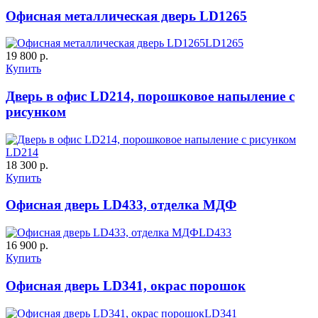
C55
C56
Офисная металлическая дверь LD1265
LD1265
19 800 р.
Купить
Дверь в офис LD214, порошковое напыление с
рисунком
Д-37 Н
Д-43 30
LD214
C57
C58
18 300 р.
Купить
Офисная дверь LD433, отделка МДФ
LD433
16 900 р.
Купить
ДНТ
ДС
Офисная дверь LD341, окрас порошок
LD341