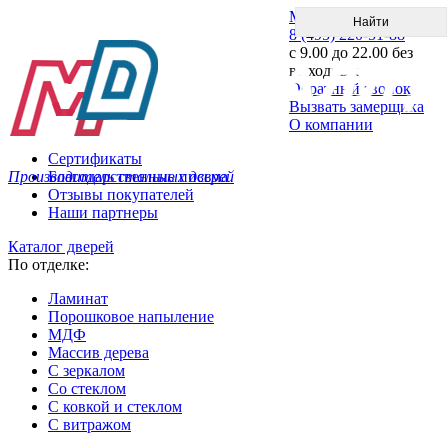
Меню
8 (495) 220-51-88
с 9.00 до 22.00 без
выходных
Обратный звонок
Вызвать замерщика
О компании
Сертификаты
Производитель стальных дверей
Благодарственные письма
Отзывы покупателей
Наши партнеры
Каталог дверей
По отделке:
Ламинат
Порошковое напыление
МДФ
Массив дерева
С зеркалом
Со стеклом
С ковкой и стеклом
С витражом