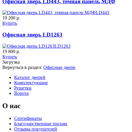
Офисная дверь LD443, темная панель МДФ
C63
C64
LD443
19 200 р.
Купить
Офисная дверь LD1263
LD1263
К-11 С
К-11 СС
19 800 р.
Купить
Загрузка
Вернуться в раздел:
Офисные двери
C65
C66
Каталог дверей
Комплектующие
Решетки
Ворота
О нас
К-35 С
К-35 СС
Сертификаты
Благодарственные письма
Отзывы покупателей