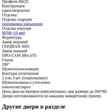
Профиль 40х25
Конструкция
одностворчатые
Отделка:
Отделка снаружи
порошковое напыление
Отделка изнутри
МДФ (10 мм)
Фурнитура:
Д-36 46 30
Д-36 Н
Замок верхний
ГАРДИАН 3001
Замок нижний
ПРО-САМ ЗВ4-3/55
C53
C54
Глазок
200°
Шумотеплоизоляция:
Контуры уплотнения
2 или 3 шт. (опционально)
Шумоизоляция и утепление
пенополистирол
Цена дана на базовую комплектацию, при размере до 200*80.
Двери изготавливаются по каждому конкретному проему.
Д-36 С
Д-36 СС
Другие двери в разделе