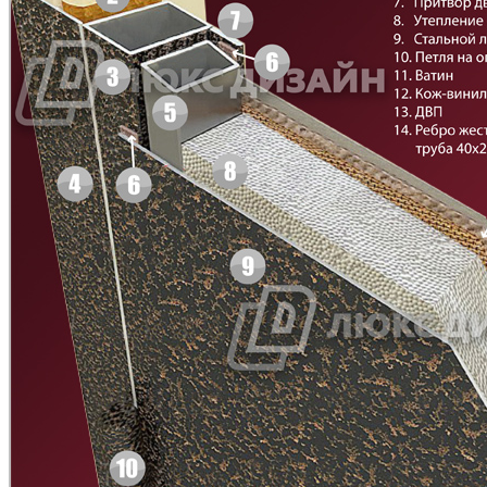
Д-11 Н
Д-11 С
C45
C46
Д-11 СС
Д-15 60
C47
C48