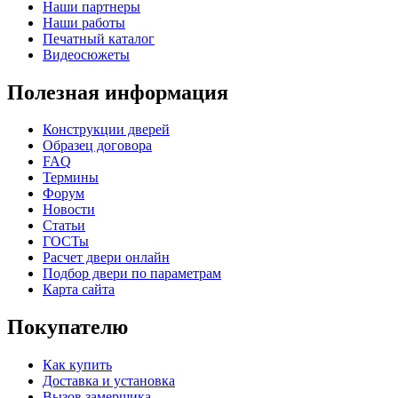
C67
C68
Наши партнеры
Порошковое напыление "Шелк"
Наши работы
Печатный каталог
Видеосюжеты
Полезная информация
Конструкции дверей
Образец договора
К-36 46 30
К-36 Н
FAQ
Термины
Форум
C69
C70
Новости
Статьи
ГОСТы
Расчет двери онлайн
Подбор двери по параметрам
Карта сайта
Покупателю
К-36 С
К-36 СС
Как купить
Доставка и установка
Вызов замерщика